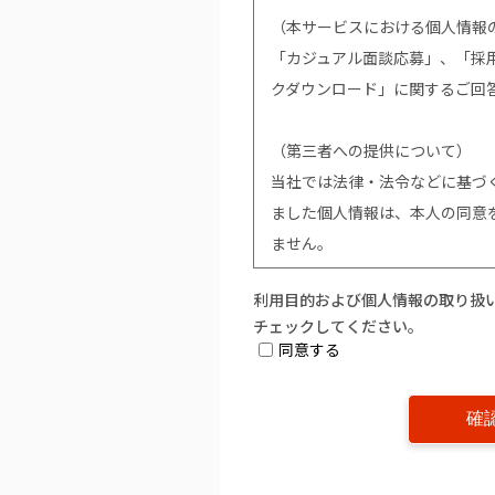
（本サービスにおける個人情報
「カジュアル面談応募」、「採用応
クダウンロード」に関するご回
（第三者への提供について）
当社では法律・法令などに基づ
ました個人情報は、本人の同意
ません。
利用目的および個人情報の取り扱
（個人情報提供の任意性につい
チェックしてください。
個人情報の提供は原則任意です
同意する
い場合は、該当事項につきまし
ご提供ができません。
（開示対象個人情報の「利用目
は削除」「利用又は提供の拒否