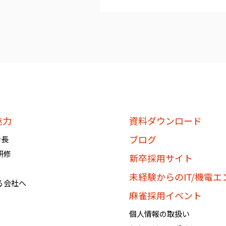
個人情報を提供されたお客様は
知」、「開示」、「訂正、追加
を要求する権利を有しておりま
必要に応じて窓口までご連絡く
《個人情報相談窓口》
〶100-0005
東京都千代田区丸の内1-8-3 
魅力
資料ダウンロード
株式会社BREXA Technology
ブログ
特長
個人情報マネジメントシステム
研修
個人情報保護管理者：吉野 貴博
新卒採用サイト
TEL:03-3286-4777 FAX:03-328
未経験からのIT/機電
る会社へ
麻雀採用イベント
個人情報の取扱い