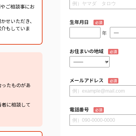
問やご相談事にお
聞かせいただき、
生年月日
必須
紹介もしていま
年
お住まいの地域
必須
。
メールアドレス
必須
合ったものがあ
当者に相談して
電話番号
必須