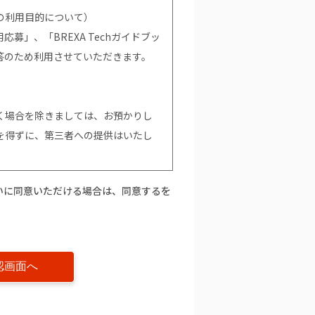
の利用目的について）
募」、「BREXA Techガイドブッ
答のため利用させていただきます。
く場合を除きましては、お預かりし
を得ずに、第三者への提供はいたし
いに同意いただける場合は、同意するを
て）
。ただし、個人情報を提供いただけな
て当社からの情報やサービスなどの
的の通知」「開示」「訂正、追加又
」に関して）