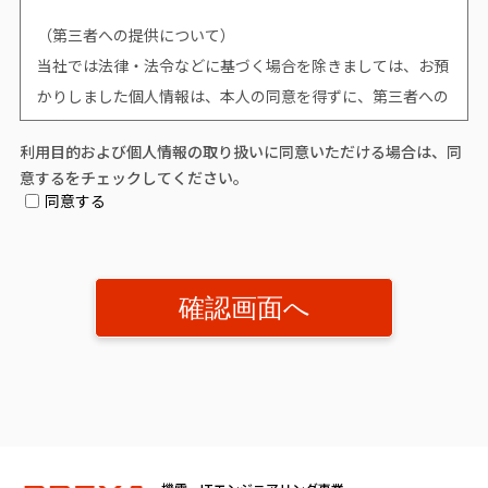
（第三者への提供について）
当社では法律・法令などに基づく場合を除きましては、お預
かりしました個人情報は、本人の同意を得ずに、第三者への
提供はいたしません。
利用目的および個人情報の取り扱いに同意いただける場合は、同
意するをチェックしてください。
（個人情報提供の任意性について）
同意する
個人情報の提供は原則任意です。ただし、個人情報を提供い
ただけない場合は、該当事項につきまして当社からの情報や
サービスなどのご提供ができません。
（開示対象個人情報の「利用目的の通知」「開示」「訂正、
追加又は削除」「利用又は提供の拒否」に関して）
個人情報を提供されたお客様は、該当情報に関して「利用目
的の通知」、「開示」、「訂正、追加、削除」、「利用又は
提供の拒否」を要求する権利を有しております。