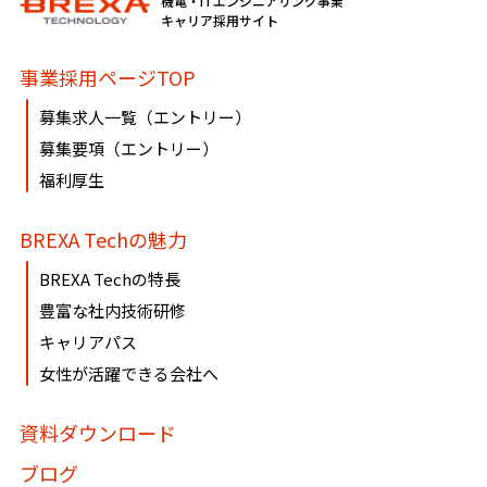
機電・ITエンジニアリング事業
必要に応じて窓口までご連絡ください。
キャリア採用サイト
《個人情報相談窓口》
事業採用ページTOP
〶100-0005
募集求人一覧（エントリー）
東京都千代田区丸の内1-8-3 丸の内トラストタワー本館16・
募集要項（エントリー）
17階
福利厚生
株式会社BREXA Technology
個人情報マネジメントシステム事務局（総務人事部）
BREXA Techの魅力
個人情報保護管理者：吉野 貴博
TEL:03-3286-4777 FAX:03-3286-4778
BREXA Techの特長
豊富な社内技術研修
キャリアパス
女性が活躍できる会社へ
資料ダウンロード
ブログ