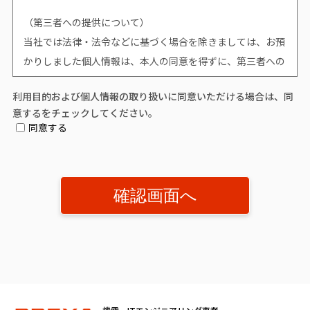
（第三者への提供について）
当社では法律・法令などに基づく場合を除きましては、お預
かりしました個人情報は、本人の同意を得ずに、第三者への
提供はいたしません。
利用目的および個人情報の取り扱いに同意いただける場合は、同
意するをチェックしてください。
（個人情報提供の任意性について）
同意する
個人情報の提供は原則任意です。ただし、個人情報を提供い
ただけない場合は、該当事項につきまして当社からの情報や
サービスなどのご提供ができません。
（開示対象個人情報の「利用目的の通知」「開示」「訂正、
追加又は削除」「利用又は提供の拒否」に関して）
個人情報を提供されたお客様は、該当情報に関して「利用目
的の通知」、「開示」、「訂正、追加、削除」、「利用又は
提供の拒否」を要求する権利を有しております。