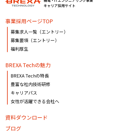
機電・ITエンジニアリング事業
必要に応じて窓口までご連絡ください。
キャリア採用サイト
《個人情報相談窓口》
事業採用ページTOP
〶100-0005
募集求人一覧（エントリー）
東京都千代田区丸の内1-8-3 丸の内トラストタワー本館16・
募集要項（エントリー）
17階
福利厚生
株式会社BREXA Technology
個人情報マネジメントシステム事務局（総務人事部）
BREXA Techの魅力
個人情報保護管理者：吉野 貴博
TEL:03-3286-4777 FAX:03-3286-4778
BREXA Techの特長
豊富な社内技術研修
キャリアパス
女性が活躍できる会社へ
資料ダウンロード
ブログ