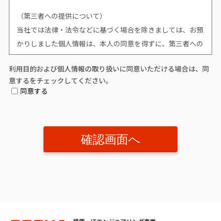
（第三者への提供について）
当社では法律・法令などに基づく場合を除きましては、お預
かりしました個人情報は、本人の同意を得ずに、第三者への
提供はいたしません。
利用目的および個人情報の取り扱いに同意いただける場合は、同
意するをチェックしてください。
（個人情報提供の任意性について）
同意する
個人情報の提供は原則任意です。ただし、個人情報を提供い
ただけない場合は、該当事項につきまして当社からの情報や
サービスなどのご提供ができません。
（開示対象個人情報の「利用目的の通知」「開示」「訂正、
追加又は削除」「利用又は提供の拒否」に関して）
個人情報を提供されたお客様は、該当情報に関して「利用目
的の通知」、「開示」、「訂正、追加、削除」、「利用又は
提供の拒否」を要求する権利を有しております。