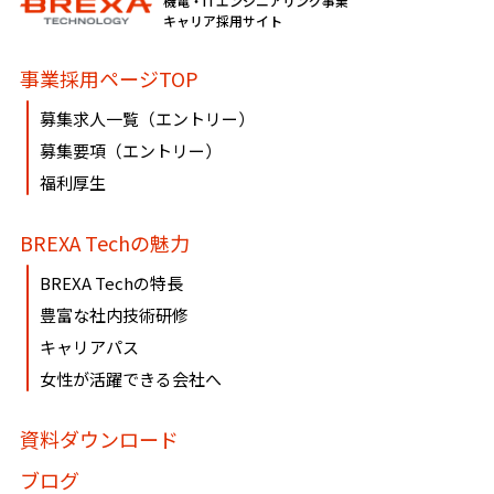
機電・ITエンジニアリング事業
必要に応じて窓口までご連絡ください。
キャリア採用サイト
《個人情報相談窓口》
事業採用ページTOP
〶100-0005
募集求人一覧（エントリー）
東京都千代田区丸の内1-8-3 丸の内トラストタワー本館16・
募集要項（エントリー）
17階
福利厚生
株式会社BREXA Technology
個人情報マネジメントシステム事務局（総務人事部）
BREXA Techの魅力
個人情報保護管理者：吉野 貴博
TEL:03-3286-4777 FAX:03-3286-4778
BREXA Techの特長
豊富な社内技術研修
キャリアパス
女性が活躍できる会社へ
資料ダウンロード
ブログ