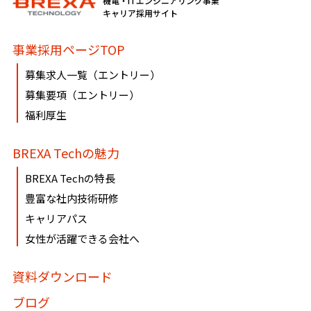
機電・ITエンジニアリング事業
必要に応じて窓口までご連絡ください。
キャリア採用サイト
《個人情報相談窓口》
事業採用ページTOP
〶100-0005
募集求人一覧（エントリー）
東京都千代田区丸の内1-8-3 丸の内トラストタワー本館16・
募集要項（エントリー）
17階
福利厚生
株式会社BREXA Technology
個人情報マネジメントシステム事務局（総務人事部）
BREXA Techの魅力
個人情報保護管理者：吉野 貴博
TEL:03-3286-4777 FAX:03-3286-4778
BREXA Techの特長
豊富な社内技術研修
キャリアパス
女性が活躍できる会社へ
資料ダウンロード
ブログ