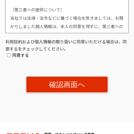
（第三者への提供について）
当社では法律・法令などに基づく場合を除きましては、お預
かりしました個人情報は、本人の同意を得ずに、第三者への
提供はいたしません。
利用目的および個人情報の取り扱いに同意いただける場合は、同
意するをチェックしてください。
（個人情報提供の任意性について）
同意する
個人情報の提供は原則任意です。ただし、個人情報を提供い
ただけない場合は、該当事項につきまして当社からの情報や
サービスなどのご提供ができません。
（開示対象個人情報の「利用目的の通知」「開示」「訂正、
追加又は削除」「利用又は提供の拒否」に関して）
個人情報を提供されたお客様は、該当情報に関して「利用目
的の通知」、「開示」、「訂正、追加、削除」、「利用又は
提供の拒否」を要求する権利を有しております。