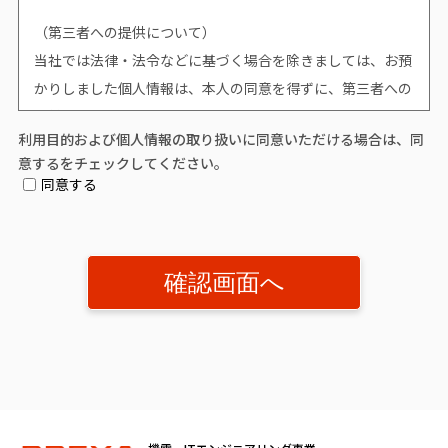
（第三者への提供について）
当社では法律・法令などに基づく場合を除きましては、お預
かりしました個人情報は、本人の同意を得ずに、第三者への
提供はいたしません。
利用目的および個人情報の取り扱いに同意いただける場合は、同
意するをチェックしてください。
（個人情報提供の任意性について）
同意する
個人情報の提供は原則任意です。ただし、個人情報を提供い
ただけない場合は、該当事項につきまして当社からの情報や
サービスなどのご提供ができません。
（開示対象個人情報の「利用目的の通知」「開示」「訂正、
追加又は削除」「利用又は提供の拒否」に関して）
個人情報を提供されたお客様は、該当情報に関して「利用目
的の通知」、「開示」、「訂正、追加、削除」、「利用又は
提供の拒否」を要求する権利を有しております。