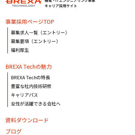
機電・ITエンジニアリング事業
必要に応じて窓口までご連絡ください。
キャリア採用サイト
《個人情報相談窓口》
事業採用ページTOP
〶100-0005
募集求人一覧（エントリー）
東京都千代田区丸の内1-8-3 丸の内トラストタワー本館16・
募集要項（エントリー）
17階
福利厚生
株式会社BREXA Technology
個人情報マネジメントシステム事務局（総務人事部）
BREXA Techの魅力
個人情報保護管理者：吉野 貴博
TEL:03-3286-4777 FAX:03-3286-4778
BREXA Techの特長
豊富な社内技術研修
キャリアパス
女性が活躍できる会社へ
資料ダウンロード
ブログ