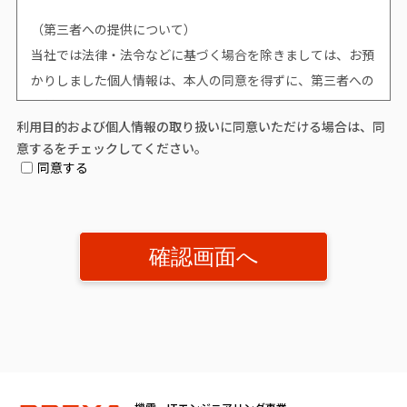
（第三者への提供について）
当社では法律・法令などに基づく場合を除きましては、お預
かりしました個人情報は、本人の同意を得ずに、第三者への
提供はいたしません。
利用目的および個人情報の取り扱いに同意いただける場合は、同
意するをチェックしてください。
（個人情報提供の任意性について）
同意する
個人情報の提供は原則任意です。ただし、個人情報を提供い
ただけない場合は、該当事項につきまして当社からの情報や
サービスなどのご提供ができません。
（開示対象個人情報の「利用目的の通知」「開示」「訂正、
追加又は削除」「利用又は提供の拒否」に関して）
個人情報を提供されたお客様は、該当情報に関して「利用目
的の通知」、「開示」、「訂正、追加、削除」、「利用又は
提供の拒否」を要求する権利を有しております。