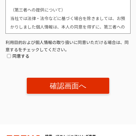
（第三者への提供について）
当社では法律・法令などに基づく場合を除きましては、お預
かりしました個人情報は、本人の同意を得ずに、第三者への
提供はいたしません。
利用目的および個人情報の取り扱いに同意いただける場合は、同
意するをチェックしてください。
（個人情報提供の任意性について）
同意する
個人情報の提供は原則任意です。ただし、個人情報を提供い
ただけない場合は、該当事項につきまして当社からの情報や
サービスなどのご提供ができません。
（開示対象個人情報の「利用目的の通知」「開示」「訂正、
追加又は削除」「利用又は提供の拒否」に関して）
個人情報を提供されたお客様は、該当情報に関して「利用目
的の通知」、「開示」、「訂正、追加、削除」、「利用又は
提供の拒否」を要求する権利を有しております。