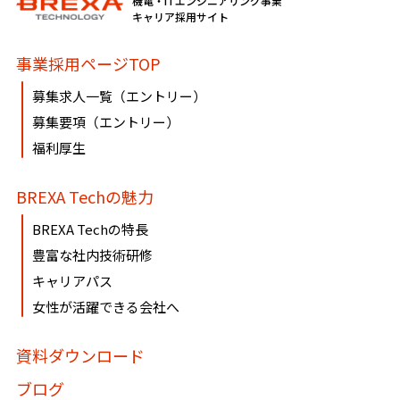
機電・ITエンジニアリング事業
必要に応じて窓口までご連絡ください。
キャリア採用サイト
《個人情報相談窓口》
事業採用ページTOP
〶100-0005
募集求人一覧（エントリー）
東京都千代田区丸の内1-8-3 丸の内トラストタワー本館16・
募集要項（エントリー）
17階
福利厚生
株式会社BREXA Technology
個人情報マネジメントシステム事務局（総務人事部）
BREXA Techの魅力
個人情報保護管理者：吉野 貴博
TEL:03-3286-4777 FAX:03-3286-4778
BREXA Techの特長
豊富な社内技術研修
キャリアパス
女性が活躍できる会社へ
資料ダウンロード
ブログ