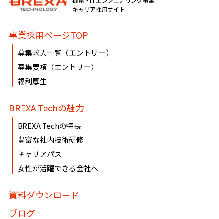
機電・ITエンジニアリング事業
必要に応じて窓口までご連絡ください。
キャリア採用サイト
《個人情報相談窓口》
事業採用ページTOP
〶100-0005
募集求人一覧（エントリー）
東京都千代田区丸の内1-8-3 丸の内トラストタワー本館16・
募集要項（エントリー）
17階
福利厚生
株式会社BREXA Technology
個人情報マネジメントシステム事務局（総務人事部）
BREXA Techの魅力
個人情報保護管理者：吉野 貴博
TEL:03-3286-4777 FAX:03-3286-4778
BREXA Techの特長
豊富な社内技術研修
キャリアパス
女性が活躍できる会社へ
資料ダウンロード
ブログ