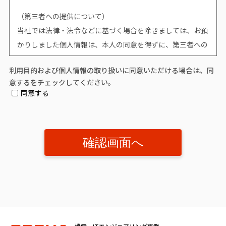
（第三者への提供について）
当社では法律・法令などに基づく場合を除きましては、お預
かりしました個人情報は、本人の同意を得ずに、第三者への
提供はいたしません。
利用目的および個人情報の取り扱いに同意いただける場合は、同
意するをチェックしてください。
（個人情報提供の任意性について）
同意する
個人情報の提供は原則任意です。ただし、個人情報を提供い
ただけない場合は、該当事項につきまして当社からの情報や
サービスなどのご提供ができません。
（開示対象個人情報の「利用目的の通知」「開示」「訂正、
追加又は削除」「利用又は提供の拒否」に関して）
個人情報を提供されたお客様は、該当情報に関して「利用目
的の通知」、「開示」、「訂正、追加、削除」、「利用又は
提供の拒否」を要求する権利を有しております。