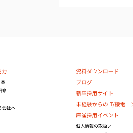
個人情報を提供されたお客様は
知」、「開示」、「訂正、追加
を要求する権利を有しておりま
必要に応じて窓口までご連絡く
《個人情報相談窓口》
〶100-0005
東京都千代田区丸の内1-8-3 
魅力
資料ダウンロード
株式会社BREXA Technology
ブログ
特長
個人情報マネジメントシステム
研修
個人情報保護管理者：吉野 貴博
新卒採用サイト
TEL:03-3286-4777 FAX:03-328
未経験からのIT/機電
る会社へ
麻雀採用イベント
個人情報の取扱い