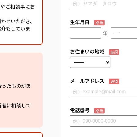
問やご相談事にお
聞かせいただき、
生年月日
必須
紹介もしていま
年
お住まいの地域
必須
。
メールアドレス
必須
合ったものがあ
当者に相談して
電話番号
必須