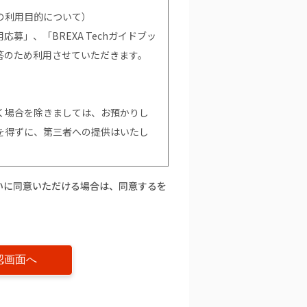
の利用目的について）
募」、「BREXA Techガイドブッ
答のため利用させていただきます。
く場合を除きましては、お預かりし
を得ずに、第三者への提供はいたし
いに同意いただける場合は、同意するを
て）
。ただし、個人情報を提供いただけな
て当社からの情報やサービスなどの
的の通知」「開示」「訂正、追加又
」に関して）