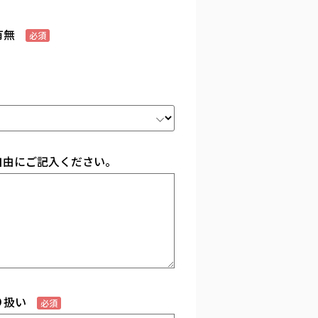
有無
必須
自由にご記入ください。
り扱い
必須