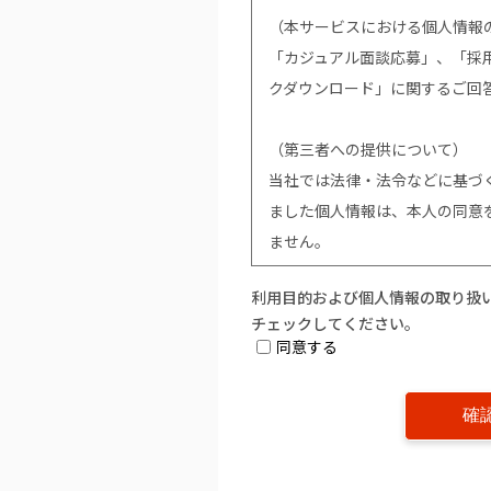
（本サービスにおける個人情報
「カジュアル面談応募」、「採用応
クダウンロード」に関するご回
（第三者への提供について）
当社では法律・法令などに基づ
ました個人情報は、本人の同意
ません。
利用目的および個人情報の取り扱
（個人情報提供の任意性につい
チェックしてください。
個人情報の提供は原則任意です
同意する
い場合は、該当事項につきまし
ご提供ができません。
（開示対象個人情報の「利用目
は削除」「利用又は提供の拒否