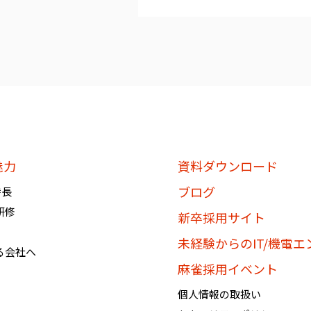
個人情報を提供されたお客様は
知」、「開示」、「訂正、追加
を要求する権利を有しておりま
必要に応じて窓口までご連絡く
《個人情報相談窓口》
〶100-0005
東京都千代田区丸の内1-8-3 
魅力
資料ダウンロード
株式会社BREXA Technology
ブログ
特長
個人情報マネジメントシステム
研修
個人情報保護管理者：吉野 貴博
新卒採用サイト
TEL:03-3286-4777 FAX:03-328
未経験からのIT/機電
る会社へ
麻雀採用イベント
個人情報の取扱い