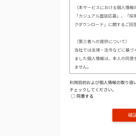
（本サービスにおける個人情報
「カジュアル面談応募」、「採用応
クダウンロード」に関するご回
（第三者への提供について）
当社では法律・法令などに基づ
ました個人情報は、本人の同意
ません。
利用目的および個人情報の取り扱
（個人情報提供の任意性につい
チェックしてください。
個人情報の提供は原則任意です
同意する
い場合は、該当事項につきまし
ご提供ができません。
（開示対象個人情報の「利用目
は削除」「利用又は提供の拒否