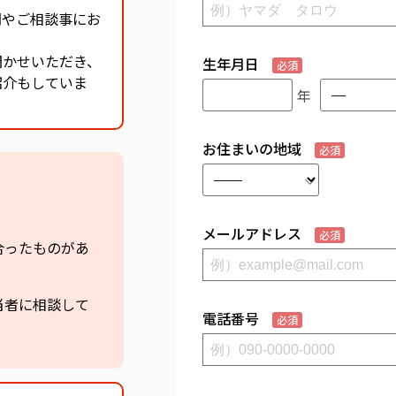
問やご相談事にお
聞かせいただき、
生年月日
必須
紹介もしていま
年
お住まいの地域
必須
。
メールアドレス
必須
合ったものがあ
当者に相談して
電話番号
必須