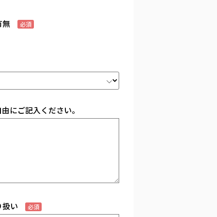
有無
必須
自由にご記入ください。
り扱い
必須