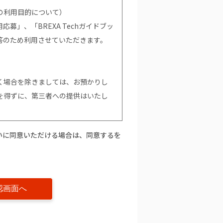
の利用目的について）
募」、「BREXA Techガイドブッ
答のため利用させていただきます。
く場合を除きましては、お預かりし
を得ずに、第三者への提供はいたし
いに同意いただける場合は、同意するを
て）
。ただし、個人情報を提供いただけな
て当社からの情報やサービスなどの
的の通知」「開示」「訂正、追加又
」に関して）