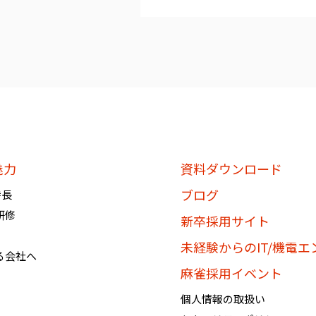
個人情報を提供されたお客様は
知」、「開示」、「訂正、追加
を要求する権利を有しておりま
必要に応じて窓口までご連絡く
《個人情報相談窓口》
〶100-0005
東京都千代田区丸の内1-8-3 
魅力
資料ダウンロード
株式会社BREXA Technology
ブログ
特長
個人情報マネジメントシステム
研修
個人情報保護管理者：吉野 貴博
新卒採用サイト
TEL:03-3286-4777 FAX:03-328
未経験からのIT/機電
る会社へ
麻雀採用イベント
個人情報の取扱い