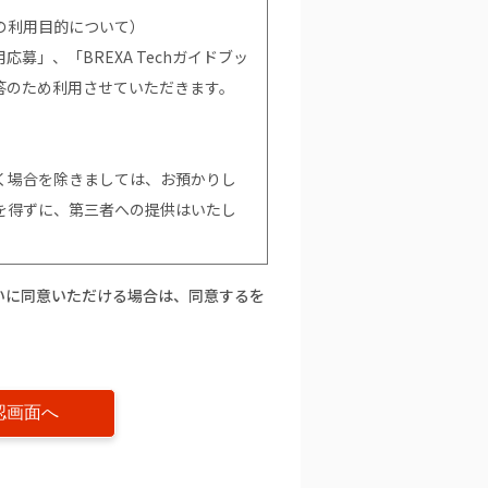
の利用目的について）
募」、「BREXA Techガイドブッ
答のため利用させていただきます。
く場合を除きましては、お預かりし
を得ずに、第三者への提供はいたし
いに同意いただける場合は、同意するを
て）
。ただし、個人情報を提供いただけな
て当社からの情報やサービスなどの
的の通知」「開示」「訂正、追加又
」に関して）