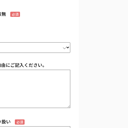
有無
必須
自由にご記入ください。
り扱い
必須