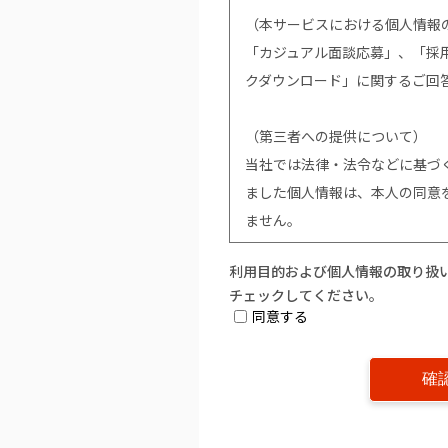
（本サービスにおける個人情報
「カジュアル面談応募」、「採用応
クダウンロード」に関するご回
（第三者への提供について）
当社では法律・法令などに基づ
ました個人情報は、本人の同意
ません。
利用目的および個人情報の取り扱
（個人情報提供の任意性につい
チェックしてください。
個人情報の提供は原則任意です
同意する
い場合は、該当事項につきまし
ご提供ができません。
（開示対象個人情報の「利用目
は削除」「利用又は提供の拒否