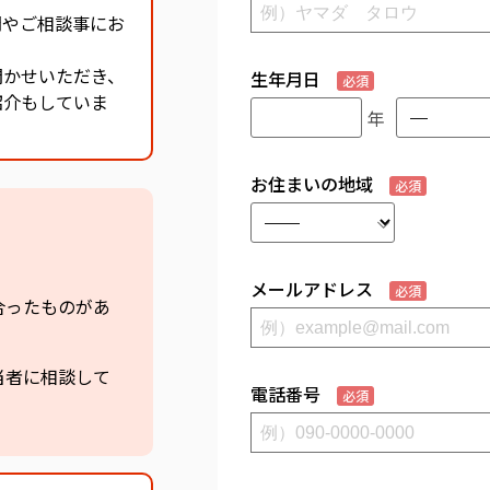
問やご相談事にお
聞かせいただき、
生年月日
必須
紹介もしていま
年
お住まいの地域
必須
。
メールアドレス
必須
合ったものがあ
当者に相談して
電話番号
必須