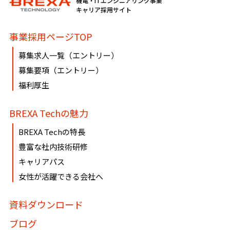
機電・ITエンジニアリング事業
必要に応じて窓口までご連絡ください。
キャリア採用サイト
《個人情報相談窓口》
事業採用ページTOP
〶100-0005
募集求人一覧（エントリー）
東京都千代田区丸の内1-8-3 丸の内トラストタワー本館16・
募集要項（エントリー）
17階
福利厚生
株式会社BREXA Technology
個人情報マネジメントシステム事務局（総務人事部）
BREXA Techの魅力
個人情報保護管理者：吉野 貴博
TEL:03-3286-4777 FAX:03-3286-4778
BREXA Techの特長
豊富な社内技術研修
キャリアパス
女性が活躍できる会社へ
資料ダウンロード
ブログ