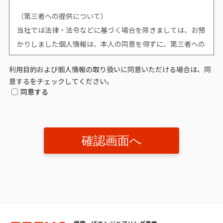
（第三者への提供について）
当社では法律・法令などに基づく場合を除きましては、お預
かりしました個人情報は、本人の同意を得ずに、第三者への
提供はいたしません。
利用目的および個人情報の取り扱いに同意いただける場合は、同
意するをチェックしてください。
（個人情報提供の任意性について）
同意する
個人情報の提供は原則任意です。ただし、個人情報を提供い
ただけない場合は、該当事項につきまして当社からの情報や
サービスなどのご提供ができません。
（開示対象個人情報の「利用目的の通知」「開示」「訂正、
追加又は削除」「利用又は提供の拒否」に関して）
個人情報を提供されたお客様は、該当情報に関して「利用目
的の通知」、「開示」、「訂正、追加、削除」、「利用又は
提供の拒否」を要求する権利を有しております。