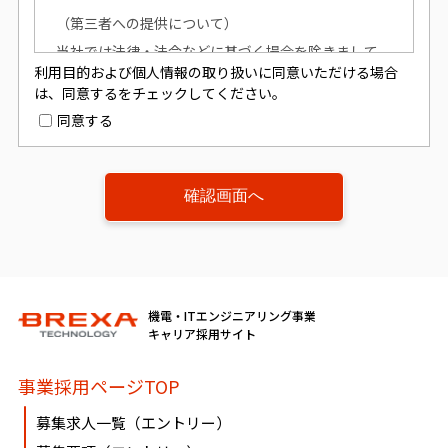
（第三者への提供について）
当社では法律・法令などに基づく場合を除きまして
利用目的および個人情報の取り扱いに同意いただける場合
は、お預かりしました個人情報は、本人の同意を得ず
は、同意するをチェックしてください。
に、第三者への提供はいたしません。
同意する
（個人情報提供の任意性について）
個人情報の提供は原則任意です。ただし、個人情報を
提供いただけない場合は、該当事項につきまして当社
からの情報やサービスなどのご提供ができません。
（開示対象個人情報の「利用目的の通知」「開示」
機電・ITエンジニアリング事業
「訂正、追加又は削除」「利用又は提供の拒否」に関
キャリア採用サイト
して）
事業採用ページTOP
個人情報を提供されたお客様は、該当情報に関して
「利用目的の通知」、「開示」、「訂正、追加、削
募集求人一覧（エントリー）
除」、「利用又は提供の拒否」を要求する権利を有し