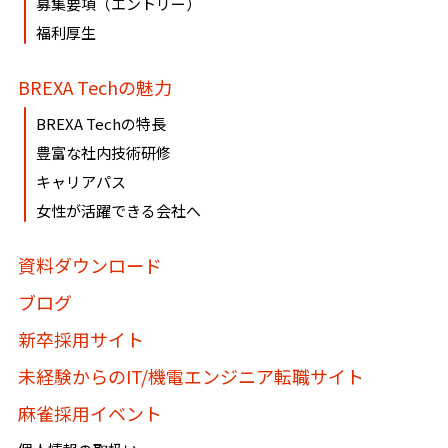
募集要項（エントリー）
ております。
福利厚生
必要に応じて窓口までご連絡ください。
BREXA Techの魅力
《個人情報相談窓口》
BREXA Techの特長
〶100-0005
豊富な社内技術研修
東京都千代田区丸の内1-8-3 丸の内トラストタワー本
キャリアパス
館16・17階
女性が活躍できる会社へ
株式会社BREXA Technology
個人情報マネジメントシステム事務局（総務人事部）
資料ダウンロード
個人情報保護管理者：吉野 貴博
ブログ
TEL:03-3286-4777 FAX:03-3286-4778
新卒採用サイト
未経験からのIT/機電エンジニア転職サイト
麻雀採用イベント