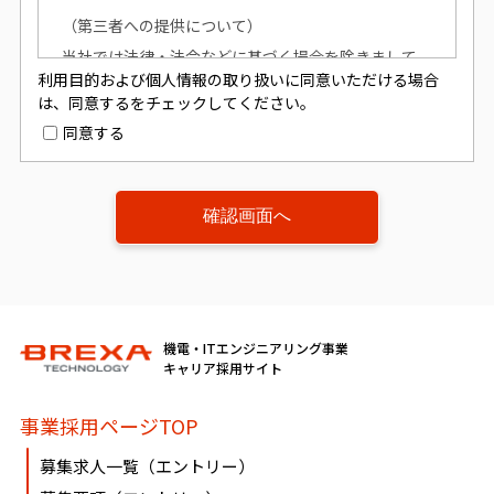
（第三者への提供について）
当社では法律・法令などに基づく場合を除きまして
利用目的および個人情報の取り扱いに同意いただける場合
は、お預かりしました個人情報は、本人の同意を得ず
は、同意するをチェックしてください。
に、第三者への提供はいたしません。
同意する
（個人情報提供の任意性について）
個人情報の提供は原則任意です。ただし、個人情報を
提供いただけない場合は、該当事項につきまして当社
からの情報やサービスなどのご提供ができません。
（開示対象個人情報の「利用目的の通知」「開示」
機電・ITエンジニアリング事業
「訂正、追加又は削除」「利用又は提供の拒否」に関
キャリア採用サイト
して）
事業採用ページTOP
個人情報を提供されたお客様は、該当情報に関して
「利用目的の通知」、「開示」、「訂正、追加、削
募集求人一覧（エントリー）
除」、「利用又は提供の拒否」を要求する権利を有し