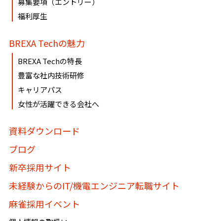
募集要項（エントリー）
ております。
福利厚生
必要に応じて窓口までご連絡ください。
BREXA Techの魅力
《個人情報相談窓口》
BREXA Techの特長
〶100-0005
豊富な社内技術研修
東京都千代田区丸の内1-8-3 丸の内トラストタワー本
キャリアパス
館16・17階
女性が活躍できる会社へ
株式会社BREXA Technology
個人情報マネジメントシステム事務局（総務人事部）
資料ダウンロード
個人情報保護管理者：吉野 貴博
ブログ
TEL:03-3286-4777 FAX:03-3286-4778
新卒採用サイト
未経験からのIT/機電エンジニア転職サイト
麻雀採用イベント