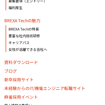
募集要項（エントリー）
ております。
福利厚生
必要に応じて窓口までご連絡ください。
BREXA Techの魅力
《個人情報相談窓口》
BREXA Techの特長
〶100-0005
豊富な社内技術研修
東京都千代田区丸の内1-8-3 丸の内トラストタワー本
キャリアパス
館16・17階
女性が活躍できる会社へ
株式会社BREXA Technology
個人情報マネジメントシステム事務局（総務人事部）
資料ダウンロード
個人情報保護管理者：吉野 貴博
ブログ
TEL:03-3286-4777 FAX:03-3286-4778
新卒採用サイト
未経験からのIT/機電エンジニア転職サイト
麻雀採用イベント