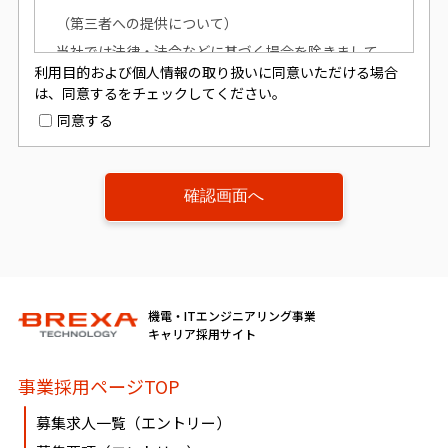
（第三者への提供について）
当社では法律・法令などに基づく場合を除きまして
利用目的および個人情報の取り扱いに同意いただける場合
は、お預かりしました個人情報は、本人の同意を得ず
は、同意するをチェックしてください。
に、第三者への提供はいたしません。
同意する
（個人情報提供の任意性について）
個人情報の提供は原則任意です。ただし、個人情報を
提供いただけない場合は、該当事項につきまして当社
からの情報やサービスなどのご提供ができません。
（開示対象個人情報の「利用目的の通知」「開示」
機電・ITエンジニアリング事業
「訂正、追加又は削除」「利用又は提供の拒否」に関
キャリア採用サイト
して）
事業採用ページTOP
個人情報を提供されたお客様は、該当情報に関して
「利用目的の通知」、「開示」、「訂正、追加、削
募集求人一覧（エントリー）
除」、「利用又は提供の拒否」を要求する権利を有し