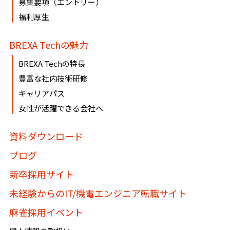
募集要項（エントリー）
ております。
福利厚生
必要に応じて窓口までご連絡ください。
BREXA Techの魅力
《個人情報相談窓口》
BREXA Techの特長
〶100-0005
豊富な社内技術研修
東京都千代田区丸の内1-8-3 丸の内トラストタワー本
キャリアパス
館16・17階
女性が活躍できる会社へ
株式会社BREXA Technology
個人情報マネジメントシステム事務局（総務人事部）
資料ダウンロード
個人情報保護管理者：吉野 貴博
ブログ
TEL:03-3286-4777 FAX:03-3286-4778
新卒採用サイト
未経験からのIT/機電エンジニア転職サイト
麻雀採用イベント