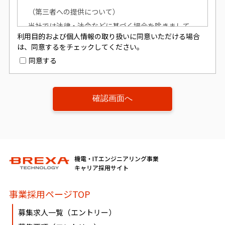
（第三者への提供について）
当社では法律・法令などに基づく場合を除きまして
利用目的および個人情報の取り扱いに同意いただける場合
は、お預かりしました個人情報は、本人の同意を得ず
は、同意するをチェックしてください。
に、第三者への提供はいたしません。
同意する
（個人情報提供の任意性について）
個人情報の提供は原則任意です。ただし、個人情報を
提供いただけない場合は、該当事項につきまして当社
からの情報やサービスなどのご提供ができません。
（開示対象個人情報の「利用目的の通知」「開示」
機電・ITエンジニアリング事業
「訂正、追加又は削除」「利用又は提供の拒否」に関
キャリア採用サイト
して）
事業採用ページTOP
個人情報を提供されたお客様は、該当情報に関して
「利用目的の通知」、「開示」、「訂正、追加、削
募集求人一覧（エントリー）
除」、「利用又は提供の拒否」を要求する権利を有し