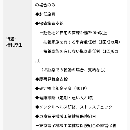
の場合のみ
◆赴任旅費
◆帰省旅費支給
－赴任地と自宅の直線距離250㎞以上
待遇・
－扶養家族を有する単身赴任者（1回/2カ月）
福利厚生
－扶養家族を有しない単身赴任者（1回/6カ
月）
（※独身での転勤の場合、支給なし）
◆慶弔見舞金支給
◆確定拠出年金制度（401K）
◆健康診断（定期・雇い入れ時）
◆メンタルヘルス研修、ストレスチェック
◆東京電子機械工業健康保険組合
－東京電子機械工業健康保険組合の直営保養