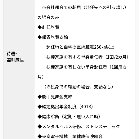
※会社都合での転居（赴任先への引っ越し）
の場合のみ
◆赴任旅費
◆帰省旅費支給
－赴任地と自宅の直線距離250㎞以上
待遇・
－扶養家族を有する単身赴任者（1回/2カ月）
福利厚生
－扶養家族を有しない単身赴任者（1回/6カ
月）
（※独身での転勤の場合、支給なし）
◆慶弔見舞金支給
◆確定拠出年金制度（401K）
◆健康診断（定期・雇い入れ時）
◆メンタルヘルス研修、ストレスチェック
◆東京電子機械工業健康保険組合