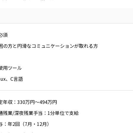
必須
囲の方と円滑なコミュニケーションが取れる方
使用ツール
nux、C言語
定年収：330万円～494万円
通残業/深夜残業手当：1分単位で支給
与：年2回（7月・12月）