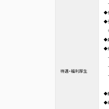
－
◆
◆
※
◆
◆
－
－
待遇・
福利厚生
－
（
◆
◆