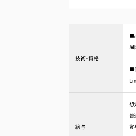
■
周
技術・資格
■
Li
想
普
給与
賞