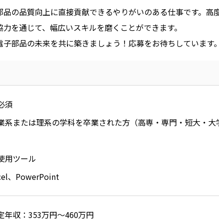
部品の品質向上に直接貢献できるやりがいのある仕事です。高
協力を通じて、幅広いスキルを磨くことができます。
電子部品の未来を共に築きましょう！応募をお待ちしています
必須
業系または理系の学科を卒業された方（高専・専門・短大・大
使用ツール
cel、PowerPoint
定年収：353万円～460万円