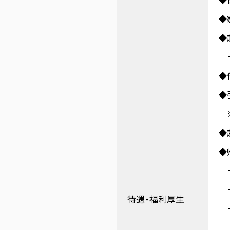
◆
◆
－
◆
◆
※
◆
◆
－
－
待遇・
福利厚生
－
（