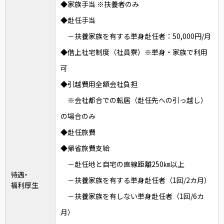
◆家族手当 ※扶養者のみ
◆赴任手当
－扶養家族を有する単身赴任者：50,000円/月
◆借上社宅制度（社員寮）※単身・家族で利用
可
◆引越費用全額会社負担
※会社都合での転居（赴任先への引っ越し）
の場合のみ
◆赴任旅費
◆帰省旅費支給
－赴任地と自宅の直線距離250㎞以上
待遇・
－扶養家族を有する単身赴任者（1回/2カ月）
福利厚生
－扶養家族を有しない単身赴任者（1回/6カ
月）