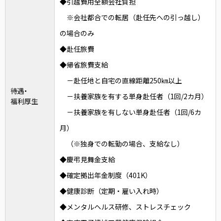
◆引越費用全額会社負担
※会社都合での転居（赴任先への引っ越し）
の場合のみ
◆赴任旅費
◆帰省旅費支給
－赴任地と自宅の直線距離250㎞以上
待遇・
－扶養家族を有する単身赴任者（1回/2カ月）
福利厚生
－扶養家族を有しない単身赴任者（1回/6カ
月）
（※独身での転勤の場合、支給なし）
◆慶弔見舞金支給
◆確定拠出年金制度（401K）
◆健康診断（定期・雇い入れ時）
◆メンタルヘルス研修、ストレスチェック