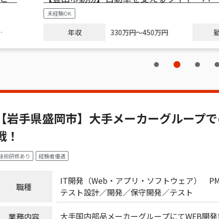
未経験OK
年収
勤務地
330
万円
～
450万円
【岩手県盛岡市】大手メーカーグループで
戦！
技術研修あり
経験者優遇
IT開発（Web・アプリ・ソフトウェア）
P
職種
テスト設計
開発
保守開発
テスト
大手国内部品メーカーグループにてWEB開
業務内容