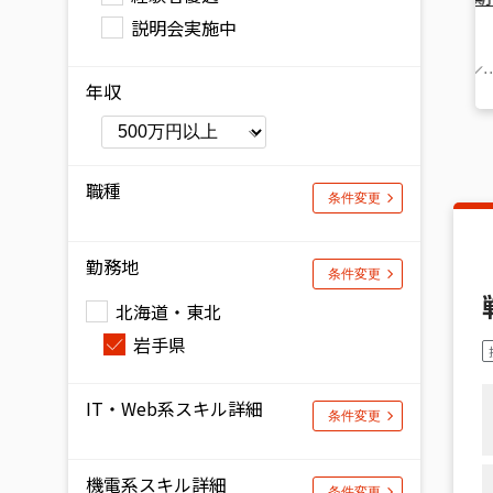
説明会実施中
地
北海道
宮城県
埼玉県
千葉県
東京都
年収
神奈川県
愛知県
大阪府
兵庫県
福岡県
職種
条件変更
勤務地
条件変更
北海道・東北
岩手県
IT・Web系スキル詳細
条件変更
機電系スキル詳細
条件変更