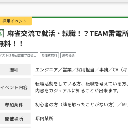
採用イベント
麻雀交流で就活・転職！？TEAM雷電
無料！！
ゲストは毎回雷電プロ雀士
参加費無料
選考優遇
エンジニア
営業
採用担当
事務
CA（
職種
転職活動をしている方、転職を考えている方、麻雀
イベント内容
内容をカジュアルに知ることが出来ます。
初心者の方（牌を触ったことがない方）
M
参加条件
都内某所
開催場所