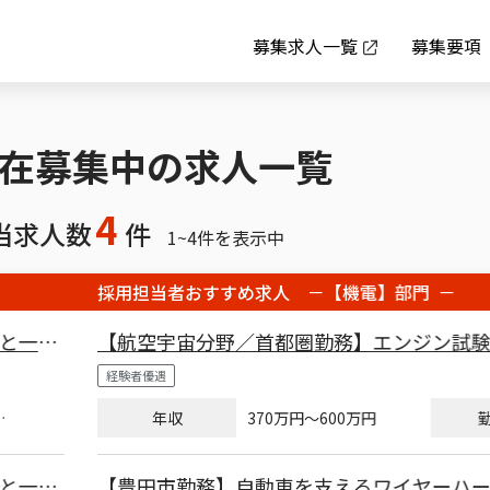
募集求人一覧
募集要項
在募集中の求人一覧
4
当求人数
件
1~4件を表示中
採用担当者おすすめ求人 －【機電】部門 －
【航空宇宙分野／首都圏勤務】エンジン試験設備の準備
用の技術サポート
経験者優遇
年収
勤務地
370
万円
～
600万円
【豊田市勤務】自動車を支えるワイヤーハーネスの経