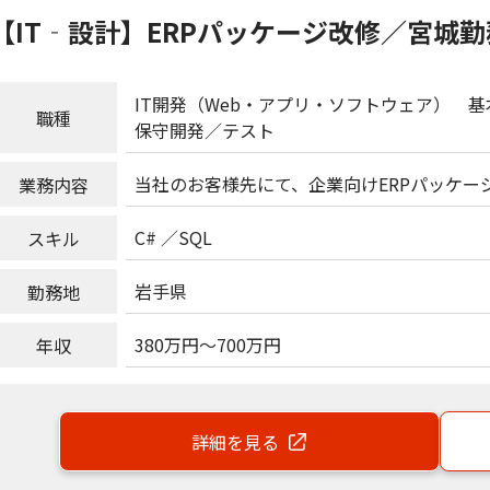
【IT‐設計】ERPパッケージ改修／宮城勤
IT開発（Web・アプリ・ソフトウェア）
基
職種
保守開発
テスト
当社のお客様先にて、企業向けERPパッケー
業務内容
C#
SQL
スキル
岩手県
勤務地
380万円
～
700万円
年収
詳細を見る