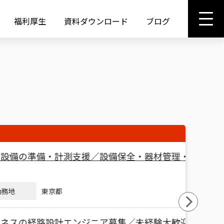
福利厚生
資料ダウンロード
ブログ
採用担
・計測支援／設備保全・器材管理・CAD活
【半導
未経験OK
東京都
路設計エンジニア募集／未経験大歓迎◎
【半導