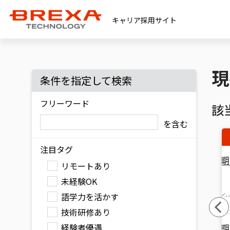
キャリア採用サイト
現
条件を指定して検索
フリーワード
該
を含む
注目タグ
オープンポジション／入社後CCNA研修で同期と一緒
リモートあり
未経験OK
語学力を活かす
地
北海道
宮城県
埼玉県
千葉県
東京都
技術研修あり
神奈川県
愛知県
大阪府
兵庫県
福岡県
オープンポジション／入社後CCNA研修で同期と一緒
経験者優遇