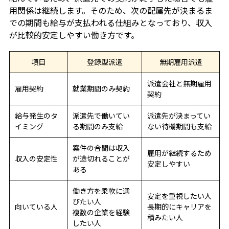
用関係は継続します。そのため、次の配属先が決まるま
での期間も給与が支払われる仕組みとなっており、収入
が比較的安定しやすい働き方です。
項目
登録型派遣
無期雇用派遣
派遣会社と無期雇用
雇用契約
就業期間のみ契約
契約
給与発生のタ
派遣先で働いてい
派遣先が決まってい
イミング
る期間のみ支給
ない待機期間も支給
案件の合間は収入
雇用が継続するため
収入の安定性
が途切れることが
安定しやすい
ある
働き方を柔軟に選
安定を重視したい人
びたい人
向いている人
長期的にキャリアを
複数の企業を経験
積みたい人
したい人