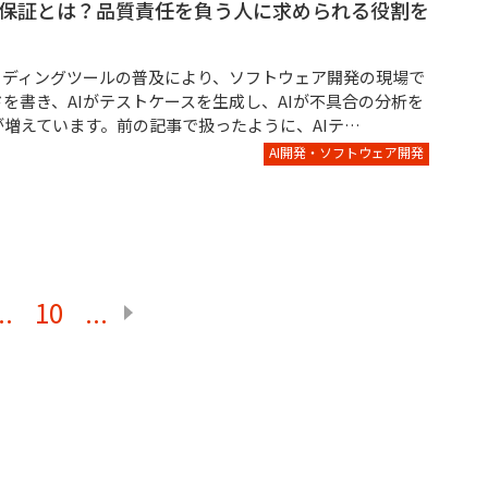
質保証とは？品質責任を負う人に求められる役割を
コーディングツールの普及により、ソフトウェア開発の現場で
ドを書き、AIがテストケースを生成し、AIが不具合の分析を
増えています。前の記事で扱ったように、AIテ…
AI開発・ソフトウェア開発
..
10
...