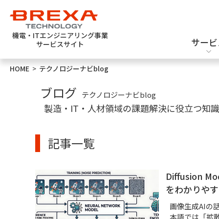
機電・ITエンジニアリング事業
サービ
サービスサイト
HOME
>
テクノロジーナビblog
エンジニア派遣
機械設計
新卒採用
ブログ
テクノロジーナビblog
製造・IT・人材領域の課題解決に役立つ知
記事一覧
ソフトウェアテスト
半導体設計・評価
Diffusi
をわかりやす
画像生成AIの話
本語では「拡散モ