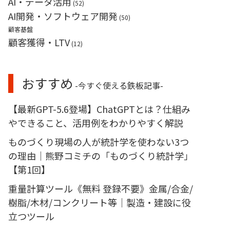
AI・データ活用
(52)
AI開発・ソフトウェア開発
(50)
顧客基盤
顧客獲得・LTV
(12)
おすすめ
-今すぐ使える鉄板記事-
【最新GPT-5.6登場】ChatGPTとは？仕組み
やできること、活用例をわかりやすく解説
ものづくり現場の人が統計学を使わない3つ
の理由｜熊野コミチの「ものづくり統計学」
【第1回】
重量計算ツール《無料 登録不要》金属/合金/
樹脂/木材/コンクリート等｜製造・建設に役
立つツール