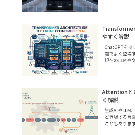
Transfo
やすく解説
ChatGPT
題でよく登場する
現在のLLMや
Attenti
く解説
生成AIやLLM
ど登場する言葉
こともありま