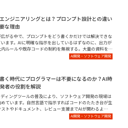
エンジニアリングとは？プロンプト設計との違い
重要な理由
用が広がる中で、プロンプトをどう書くかだけでは解決できな
ています。AIに明確な指示を出しているはずなのに、出力が
社内ルールや既存コードの制約を無視する。大量の資料を…
AI開発・ソフトウェア開発
を書く時代にプログラマーは不要になるのか？AI時
発者の役割を解説
コーディングツールの普及により、ソフトウェア開発の現場は
始めています。自然言語で指示すればコードのたたき台が生
テストやドキュメント、レビュー支援までAIが関わるよ…
AI開発・ソフトウェア開発