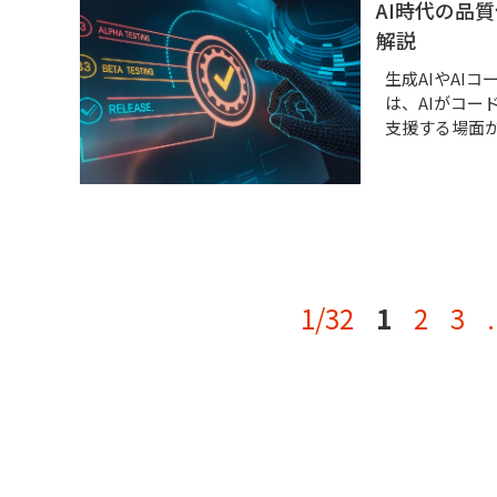
AI時代の品
解説
生成AIやAI
は、AIがコー
支援する場面が
1/32
1
2
3
.