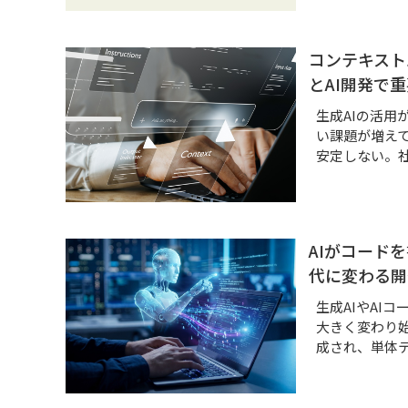
コンテキスト
とAI開発で
生成AIの活
い課題が増え
安定しない。
AIがコード
代に変わる開
生成AIやAI
大きく変わり
成され、単体