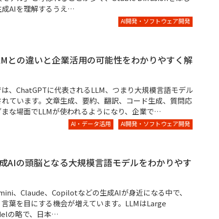
成AIを理解するうえ…
AI開発・ソフトウェア開発
業務請負（プラント）
LLMとの違いと企業活用の可能性をわかりやすく解
では、ChatGPTに代表されるLLM、つまり大規模言語モデル
されています。文章生成、要約、翻訳、コード生成、質問応
まな場面でLLMが使われるようになり、企業で…
AI・データ活用
AI開発・ソフトウェア開発
生成AIの頭脳となる大規模言語モデルをわかりやす
emini、Claude、Copilotなどの生成AIが身近になる中で、
う言葉を目にする機会が増えています。LLMはLarge
Modelの略で、日本…