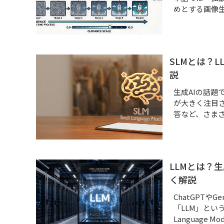
めとする画像生
業務請負（自動車）
SLMとは？
説
生成AIの話題
が大きく注目
答など、さまざ
LLMとは？
く解説
ChatGPTやG
「LLM」とい
Language 