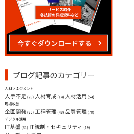
業務請負（産業用ロボット）
ブログ記事のカテゴリー
人材マネジメント
人手不足
人材育成
人材活用
(28)
(14)
(54)
現場改善
企画開発
工程管理
品質管理
(85)
(48)
(78)
デジタル活用
IT基盤
IT統制・セキュリティ
(31)
(19)