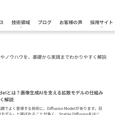
ス
技術領域
ブログ
お客様の声
採用サイト
設計補助派遣
電気・電子設計
キャリア採用
識やノウハウを、基礎から実践までわかりやすく解説
セキュリティエンジニア
化学・バイオ
on Modelとは？画像生成AIを支える拡散モデルの仕組み
く解説
題でよく登場する技術に、Diffusion Modelがあります。日
デル」と呼ばれることが多く、Stable Diffusionをはじ