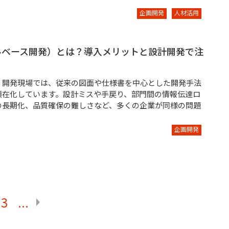
企画開発
人材活用
ルベース開発）とは？導入メリットと設計開発で注
・開発現場では、従来の図面や仕様書を中心とした開発手法
顕在化しています。設計ミスや手戻り、部門間の情報伝達ロ
の長期化、品質確保の難しさなど、多くの企業が同様の問題
企画開発
3
...