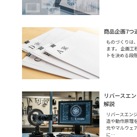
商品企画7つ
ものづくりは
ます。 企画
トを決める段
リバースエン
解説
リバースエン
造や動作原理
元やマルウェ
に…