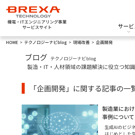
機電・ITエンジニアリング事業
サービ
サービスサイト
HOME
>
テクノロジーナビblog
>
現場改善
>
企画開発
エンジニア派遣
機械設計
新卒採用
ブログ
テクノロジーナビblog
製造・IT・人材領域の課題解決に役立つ知
「企画開発」に関する記事の一
ソフトウェアテスト
半導体設計・評価
製造業におけ
事例について
生成AIのビジ
はじめとした生