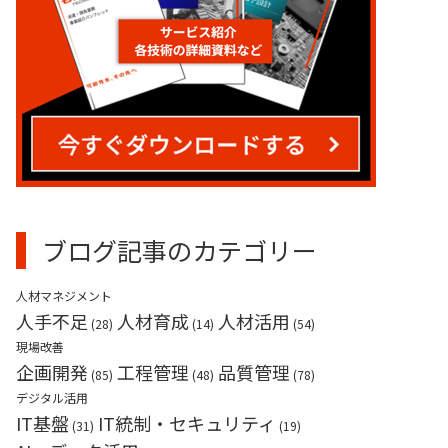
業務請負（産業用ロボット）
ブログ記事のカテゴリー
人材マネジメント
人手不足
人材育成
人材活用
(28)
(14)
(54)
現場改善
企画開発
工程管理
品質管理
(85)
(48)
(78)
デジタル活用
IT基盤
IT統制・セキュリティ
(31)
(19)