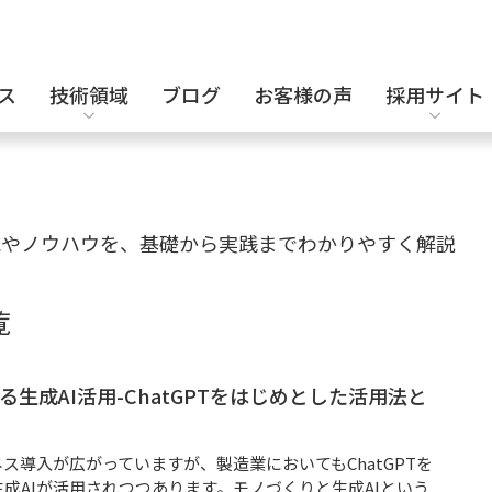
ス
技術領域
ブログ
お客様の声
採用サイト
設計補助派遣
電気・電子設計
キャリア採用
識やノウハウを、基礎から実践までわかりやすく解説
覧
セキュリティエンジニア
化学・バイオ
る生成AI活用-ChatGPTをはじめとした活用法と
ネス導入が広がっていますが、製造業においてもChatGPTを
成AIが活用されつつあります。モノづくりと生成AIという