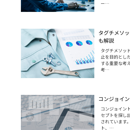
ー…
タグチメソッ
も解説
タグチメソッ
止を目的とし
する重要な考
考…
コンジョイン
コンジョイン
セプトを探し
されています
ト、…