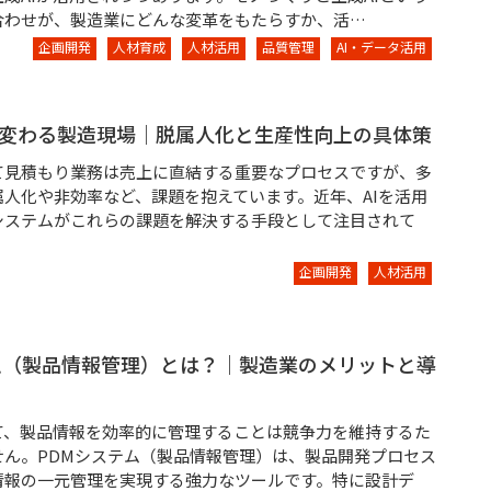
合わせが、製造業にどんな変革をもたらすか、活…
企画開発
人材育成
人材活用
品質管理
AI・データ活用
業務請負（プラント）
で変わる製造現場｜脱属人化と生産性向上の具体策
て見積もり業務は売上に直結する重要なプロセスですが、多
属人化や非効率など、課題を抱えています。近年、AIを活用
システムがこれらの課題を解決する手段として注目されて
企画開発
人材活用
ム（製品情報管理）とは？｜製造業のメリットと導
て、製品情報を効率的に管理することは競争力を維持するた
せん。PDMシステム（製品情報管理）は、製品開発プロセス
情報の一元管理を実現する強力なツールです。特に設計デ