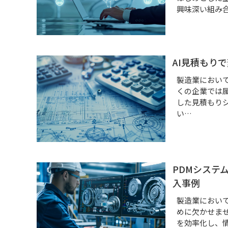
興味深い組み
業務請負（自動車）
AI見積もり
製造業におい
くの企業では
した見積もり
い…
PDMシステ
入事例
製造業におい
めに欠かせま
を効率化し、