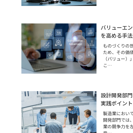
バリューエン
を高める手法
ものづくりの
ため、その価
（バリュー）
こ…
設計開発部門
実践ポイント
製造業におい
開発部門では
業の競争力を
産…