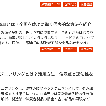
顧客獲得・LTV
企画開発
顧客基盤
道具とは？企画を成功に導く代表的な方法を紹介
、製造や設計の工程より前に位置する「企画」からはじまり
工程は、顧客が欲しいと思うような製品・サービスのコンセプ
階です。 同時に、現実的に製造が可能な商品を考えなけれ…
顧客獲得・LTV
企画開発
顧客基盤
ジニアリングとは？活用方法・注意点と適法性を
ジニアリングは、既存の製品やシステムを分析して、その構
を理解する技術手法です。IT業界では設計書紛失時の仕様復
ア解析、製造業では競合製品の調査や古い部品の再現など