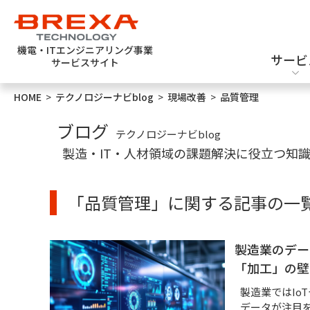
機電・ITエンジニアリング事業
サービ
サービスサイト
HOME
>
テクノロジーナビblog
>
現場改善
>
品質管理
エンジニア派遣
機械設計
新卒採用
ブログ
テクノロジーナビblog
製造・IT・人材領域の課題解決に役立つ知
「品質管理」に関する記事の一
ソフトウェアテスト
半導体設計・評価
製造業のデー
「加工」の壁
製造業ではIo
データが注目