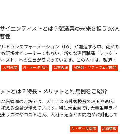
サイエンティストとは？製造業の未来を担うDX人
要性
タルトランスフォーメーション（DX）が加速する中、従来の
アでも現場オペレーターでもない、新たな専門職種「ファクト
ティスト」への注目が高まっています。この人材は、製造…
人材育成
AI・データ活用
品質管理
AI開発・ソフトウェア開発
ットとは？特長・メリットと利用例をご紹介
る品質管理の現場では、人手による外観検査の精度や速度、
を抱える企業が増えています。特に大企業では大量生産ライ
流出リスクやコスト増大、人材不足などの問題が深刻化して
AI・データ活用
品質管理