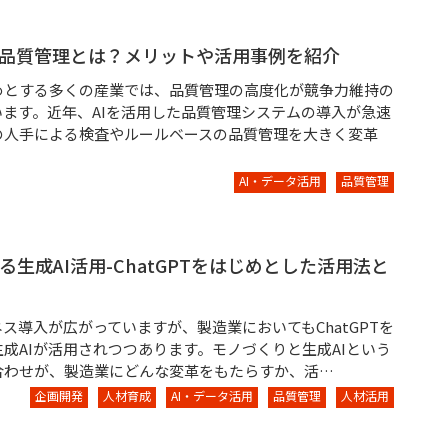
た品質管理とは？メリットや活用事例を紹介
めとする多くの産業では、品質管理の高度化が競争力維持の
います。近年、AIを活用した品質管理システムの導入が急速
の人手による検査やルールベースの品質管理を大きく変革
AI・データ活用
品質管理
る生成AI活用-ChatGPTをはじめとした活用法と
ネス導入が広がっていますが、製造業においてもChatGPTを
成AIが活用されつつあります。モノづくりと生成AIという
合わせが、製造業にどんな変革をもたらすか、活…
企画開発
人材育成
AI・データ活用
品質管理
人材活用