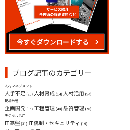
業務請負（産業用ロボット）
ブログ記事のカテゴリー
人材マネジメント
人手不足
人材育成
人材活用
(28)
(14)
(54)
現場改善
企画開発
工程管理
品質管理
(85)
(48)
(78)
デジタル活用
IT基盤
IT統制・セキュリティ
(31)
(19)