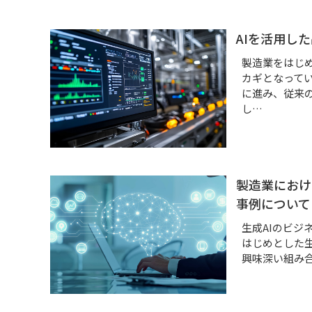
AIを活用し
製造業をはじ
カギとなって
に進み、従来
し…
製造業におけ
事例について
生成AIのビジ
はじめとした生
興味深い組み