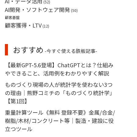
AI・データ活用
(52)
AI開発・ソフトウェア開発
(50)
顧客基盤
顧客獲得・LTV
(12)
おすすめ
-今すぐ使える鉄板記事-
【最新GPT-5.6登場】ChatGPTとは？仕組み
やできること、活用例をわかりやすく解説
ものづくり現場の人が統計学を使わない3つ
の理由｜熊野コミチの「ものづくり統計学」
【第1回】
重量計算ツール《無料 登録不要》金属/合金/
樹脂/木材/コンクリート等｜製造・建設に役
立つツール