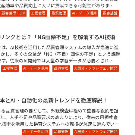
生産効率や品質向上に大いに貢献できる可能性がありま…
顧客獲得・LTV
工程管理
品質管理
AI・データ活用
顧客基盤
業務請負（プラント）
リングとは？「NG画像不足」を解消するAI技術
では、AI技術を活用した品質管理システムの導入が急速に進
しかし、多くの企業が「NG（不良）画像の不足」という課題
ます。従来のAI開発では大量の学習データが必要とされ…
工程管理
AI・データ活用
品質管理
AI開発・ソフトウェア開発
本とAI・自動化の最新トレンドを徹底解説！
ける品質管理の要として、外観検査は極めて重要な役割を担
近年、人手不足や品質要求の高まりにより、従来の目視検査
動化技術を活用した検査システムへの転換が急速に進んでい…
AI・データ活用
品質管理
AI開発・ソフトウェア開発