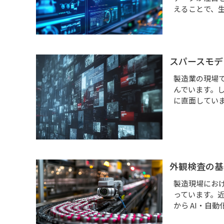
えることで、
業務請負（自動車）
スパースモデ
製造業の現場
んでいます。
に直面してい
外観検査の基
製造現場にお
っています。
から AI・自