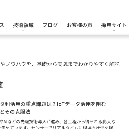
ス
技術領域
ブログ
お客様の声
採用サイト
設計補助派遣
電気・電子設計
キャリア採用
識やノウハウを、基礎から実践までわかりやすく解説
覧
セキュリティエンジニア
化学・バイオ
タ利活用の重点課題は？IoTデータ活用を阻む
とその克服法
TやAIなどの先端技術導入が進み、各工程から得られる膨大な
を集めています。センサーでリアルタイムに現場の状況を捉