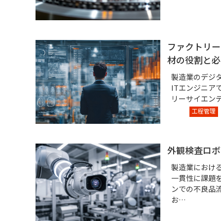
ファクトリー
材の役割と必
製造業のデジ
ITエンジニ
リーサイエン
工程管理
外観検査ロボ
製造業におけ
一貫性に課題
ンでの不良品
お…