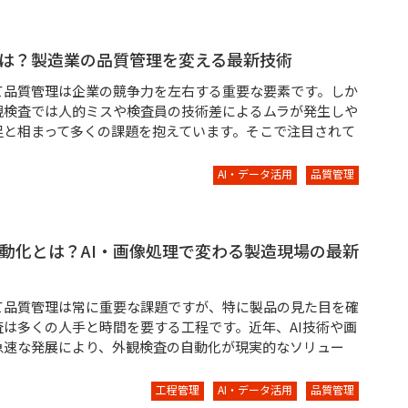
とは？製造業の品質管理を変える最新技術
て品質管理は企業の競争力を左右する重要な要素です。しか
視検査では人的ミスや検査員の技術差によるムラが発生しや
足と相まって多くの課題を抱えています。そこで注目されて
AI・データ活用
品質管理
動化とは？AI・画像処理で変わる製造現場の最新
て品質管理は常に重要な課題ですが、特に製品の見た目を確
査は多くの人手と時間を要する工程です。近年、AI技術や画
急速な発展により、外観検査の自動化が現実的なソリュー
工程管理
AI・データ活用
品質管理