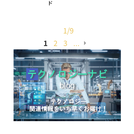
ド
1/9
1
2
3
...