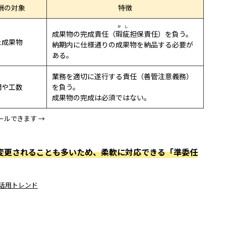
酬の対象
特徴
かし
成果物の完成責任（
瑕疵
担保責任）を負う。
た成果物
納期内に仕様通りの成果物を納品する必要が
ある。
業務を適切に遂行する責任（善管注意義務）
間や工数
を負う。
成果物の完成は必須ではない。
ールできます →
で変更されることも多いため、柔軟に対応できる「準委任
材活用トレンド