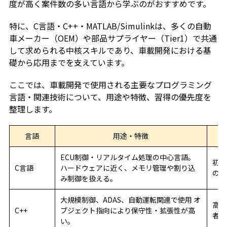
度が高く案件数の多い言語から学ぶのがおすすめです。
特に、C言語・C++・MATLAB/Simulinkは、多くの自動
車メーカー（OEM）や部品サプライヤー（Tier1）で共通
して求められる中核スキルであり、車載開発における基
礎から応用までを支えています。
ここでは、車載開発で使用される主要なプログラミング
言語・関連技術について、用途や特徴、習得の優先度を
整理します。
言語
用途・特徴
ECU制御・リアルタイム処理の中心言語。
初心
C言語
ハードウェアに近く、メモリ管理や割り込
の土
み制御を扱える。
大規模制御、ADAS、自動運転関連で使用 オ
高度
C++
ブジェクト指向により保守性・拡張性が高
者以
い。