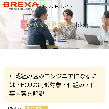
キャリア採用サイト
は
たらく人サポート
blog
車載組み込みエンジニアになるに
は？ECUの制御対象・仕組み・仕
事内容を解説
2026.4.23
就職転職ガイド