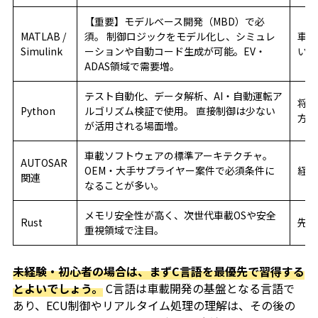
【重要】モデルベース開発（MBD）で必
MATLAB /
須。 制御ロジックをモデル化し、シミュレ
車載
Simulink
ーションや自動コード生成が可能。EV・
い方
ADAS領域で需要増。
テスト自動化、データ解析、AI・自動運転ア
将来
Python
ルゴリズム検証で使用。 直接制御は少ない
方
が活用される場面増。
車載ソフトウェアの標準アーキテクチャ。
AUTOSAR
OEM・大手サプライヤー案件で必須条件に
経験
関連
なることが多い。
メモリ安全性が高く、次世代車載OSや安全
Rust
先端
重視領域で注目。
未経験・初心者の場合は、まずC言語を最優先で習得する
とよいでしょう。
C言語は車載開発の基盤となる言語で
あり、ECU制御やリアルタイム処理の理解は、その後の