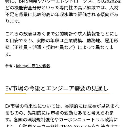
特に、BMS開発やパワーエレクトロニクス、ISO26262な
どの機能安全分野といった専門性の高い領域では、人材
不足を背景に比較的高い年収水準で評価される傾向があ
ります。
これらの数値はあくまで公的統計や求人情報をもとにし
た目安であり、実際の年収は企業規模、勤務地、雇用形
態（正社員・派遣・契約社員など）によって異なりま
す。
参考：
job tag｜厚生労働省
EV市場の今後とエンジニア需要の見通し
EV市場の将来性については、長期的には成長が見込まれ
るものの、短期的には市場の変動もあると考えられま
す。各国の環境規制強化やカーボンニュートラル政策に
より、自動車メーカー各社はEVへのシフトを加速させて