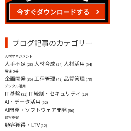
業務請負（産業用ロボット）
ブログ記事のカテゴリー
人材マネジメント
人手不足
人材育成
人材活用
(28)
(14)
(54)
現場改善
企画開発
工程管理
品質管理
(85)
(48)
(78)
デジタル活用
IT基盤
IT統制・セキュリティ
(31)
(19)
AI・データ活用
(52)
AI開発・ソフトウェア開発
(50)
顧客基盤
顧客獲得・LTV
(12)