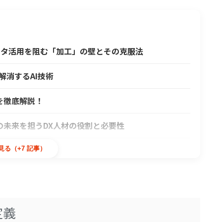
ータ活用を阻む「加工」の壁とその克服法
解消するAI技術
を徹底解説！
の未来を担うDX人材の役割と必要性
用例をご紹介
見る（+7 記事）
最新技術
る製造現場の最新事例を紹介
定義