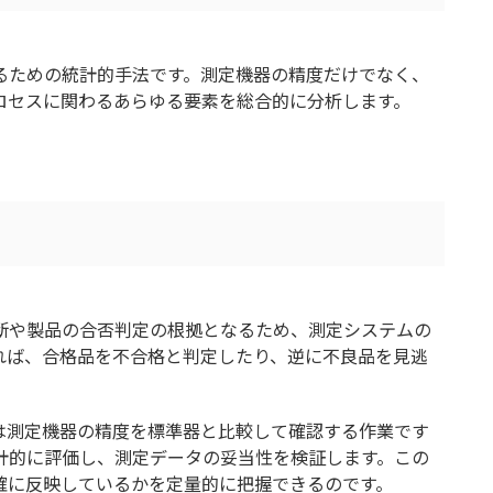
事例を紹介
じめとした活用法と事例について
るための統計的手法です。測定機器の精度だけでなく、
ロセスに関わるあらゆる要素を総合的に分析します。
全と健康の可視化で生産管理が変わる、活用法と成功事
断や製品の合否判定の根拠となるため、測定システムの
れば、合格品を不合格と判定したり、逆に不良品を見逃
は測定機器の精度を標準器と比較して確認する作業です
計的に評価し、測定データの妥当性を検証します。この
確に反映しているかを定量的に把握できるのです。