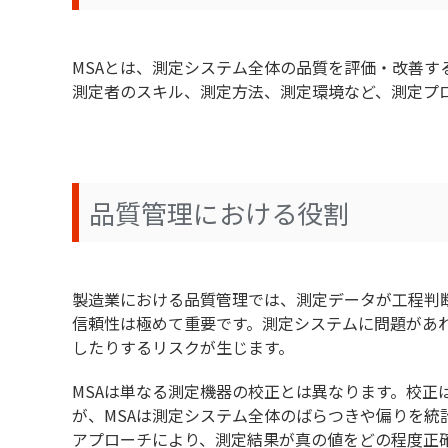
AIを活用した品質管理とは？メリットや活用
製造業における生成AI活用-ChatGPTをは
MSAとは、測定システム全体の品質を評価・改善す
測定者のスキル、測定方法、測定環境など、測定プ
QCD +S（安全衛生）とは？｜作業員の安
例を紹介
品質管理における役割
製造業における品質管理では、測定データが工程判
信頼性は極めて重要です。測定システムに問題があ
したりするリスクが生じます。
MSAは単なる測定機器の校正とは異なります。校正
が、MSAは測定システム全体のばらつきや偏りを統
アプローチにより、測定結果が真の値をどの程度正