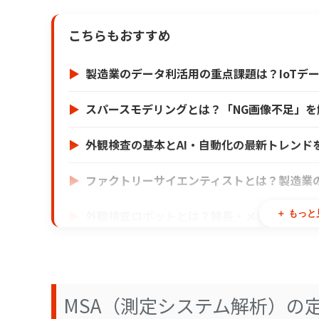
こちらもおすすめ
製造業のデータ利活用の重点課題は？IoTデ
スパースモデリングとは？「NG画像不足」を
外観検査の基本とAI・自動化の最新トレンド
ファクトリーサイエンティストとは？製造業
外観検査ロボットとは？特長・メリットと利
＋ もっと
AI外観検査とは？製造業の品質管理を変える
外観検査の自動化とは？AI・画像処理で変わ
MSA（測定システム解析）の