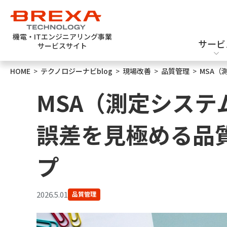
機電・ITエンジニアリング事業
サービ
サービスサイト
HOME
>
テクノロジーナビblog
>
現場改善
>
品質管理
>
MSA
エンジニア派遣
機械設計
新卒採用
MSA（測定システ
誤差を見極める品
プ
ソフトウェアテスト
半導体設計・評価
2026.5.01
品質管理