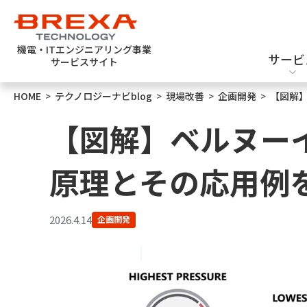
機電・ITエンジニアリング事業
サービ
サービスサイト
HOME
>
テクノロジーナビblog
>
現場改善
>
企画開発
>
【図解
エンジニア派遣
機械設計
新卒採用
【図解】ベルヌー
原理とその応用例
2026.4.14
企画開発
ソフトウェアテスト
半導体設計・評価