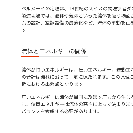
タグチメソッドとは？品質管理や実験計画法
ベルヌーイの定理は、18世紀のスイスの物理学者ダ
製造現場では、液体や気体といった流体を扱う場面
コンジョイント分析とは？活用方法ややり方
ムの設計、空調設備の最適化など、流体の挙動を正
す。
流体とエネルギーの関係
流体が持つエネルギーは、圧力エネルギー、運動エ
の合計は流れに沿って一定に保たれます。この原理
析における出発点となります。
圧力エネルギーは流体が周囲に及ぼす圧力から生じ
し、位置エネルギーは流体の高さによって決まりま
バランスを考慮する必要があります。