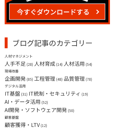
業務請負（産業用ロボット）
ブログ記事のカテゴリー
人材マネジメント
人手不足
人材育成
人材活用
(28)
(14)
(54)
現場改善
企画開発
工程管理
品質管理
(85)
(48)
(78)
デジタル活用
IT基盤
IT統制・セキュリティ
(31)
(19)
AI・データ活用
(52)
AI開発・ソフトウェア開発
(50)
顧客基盤
顧客獲得・LTV
(12)