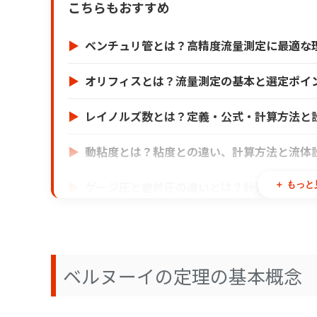
こちらもおすすめ
ベンチュリ管とは？高精度流量測定に最適な
オリフィスとは？流量測定の基本と選定ポイ
レイノルズ数とは？定義・公式・計算方法と
動粘度とは？粘度との違い、計算方法と流体
ゲージ圧と絶対圧の違いとは？計算方法と設
＋ もっと
製造業における生成AI活用-ChatGPTをは
AI見積もりで変わる製造現場｜脱属人化と生
ベルヌーイの定理の基本概念
PDMシステム（製品情報管理）とは？｜製造