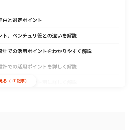
理由と選定ポイント
ント、ベンチュリ管との違いを解説
設計での活用ポイントをわかりやすく解説
設計での活用ポイントを詳しく解説
計での活用ポイント別に詳しく解説
見る（+7 記事）
じめとした活用法と事例について
産性向上の具体策
業のメリットと導入事例