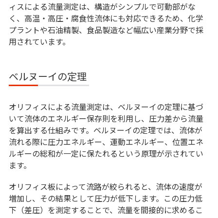
PDMシステム（製品情報管理）とは？｜製造業
ィスによる流量測定は、構造がシンプルで可動部がな
のメリットと導入事例
く、高温・高圧・腐食性流体にも対応できるため、化学
プラントや石油精製、食品製造など幅広い産業分野で採
タグチメソッドとは？品質管理や実験計画法と
用されています。
の違いについても解説
コンジョイント分析とは？活用方法ややり方に
ベルヌーイの定理
ついて解説
オリフィスによる流量測定は、ベルヌーイの定理に基づ
いて流体のエネルギー保存則を利用し、圧力差から流量
を算出する仕組みです。ベルヌーイの定理では、流体が
流れる際に圧力エネルギー、運動エネルギー、位置エネ
ルギーの総和が一定に保たれるという原理が示されてい
ます。
オリフィス板によって流路が絞られると、流体の速度が
増加し、その結果として圧力が低下します。この圧力低
下（差圧）を測定することで、流量を間接的に求めるこ