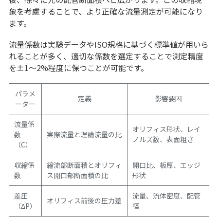
象を考慮することで、より正確な流量測定が可能になり
ます。
流量係数は実験データやISO規格に基づく標準値が用いら
れることが多く、適切な係数を選定することで測定精度
を±1〜2%程度に保つことが可能です。
パラメ
定義
影響要因
ーター
流量係
オリフィス形状、レイ
数
実際流量と理論流量の比
ノルズ数、表面粗さ
（C）
収縮係
縮流部断面積とオリフィ
開口比、板厚、エッジ
数
ス開口部断面積の比
形状
差圧
流量、流体密度、配管
オリフィス前後の圧力差
（ΔP）
径