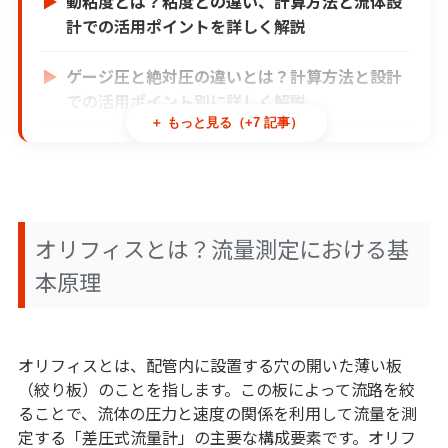
動粘度とは？粘度との違い、計算方法と流体設
計での活用ポイントを詳しく解説
ゲージ圧と絶対圧の違いとは？計算方法と設計
での活用ポイント別に詳しく解説
＋ もっと見る（+7 記事）
ベンチュリ管とは？高精度流量測定に最適な理
由と選定ポイント
レイノルズ数とは？定義・公式・計算方法と設
オリフィスとは？流量測定における基
計での活用ポイントをわかりやすく解説
本原理
製造業における生成AI活用-ChatGPTをはじめ
とした活用法と事例について
オリフィスとは、配管内に設置する穴の開いた薄い板
AI見積もりで変わる製造現場｜脱属人化と生産
（絞り板）のことを指します。この板によって流路を絞
性向上の具体策
ることで、流体の圧力と速度の関係を利用して流量を測
定する「差圧式流量計」の主要な構成要素です。オリフ