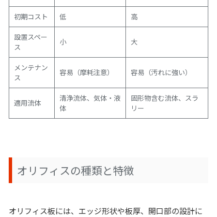
初期コスト
低
高
設置スペー
小
大
ス
メンテナン
容易（摩耗注意）
容易（汚れに強い）
ス
清浄流体、気体・液
固形物含む流体、スラ
適用流体
体
リー
オリフィスの種類と特徴
オリフィス板には、エッジ形状や板厚、開口部の設計に