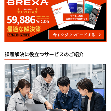
製造業における生成AI活用-ChatGPTをはじめ
とした活用法と事例について
AI見積もりで変わる製造現場｜脱属人化と生産
性向上の具体策
PDMシステム（製品情報管理）とは？｜製造業
のメリットと導入事例
課題解決に役立つサービスのご紹介
タグチメソッドとは？品質管理や実験計画法と
の違いについても解説
コンジョイント分析とは？活用方法ややり方に
ついて解説