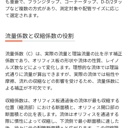
も重要で、フランジタップ、コーナータップ、D-D/2タッ
プなど複数の方式があり、測定対象や配管サイズに応じ
て選定されます。
流量係数と収縮係数の役割
流量係数（C）は、実際の流量と理論流量の比を示す補正
係数であり、オリフィス板の形状や流体の性質、レイノ
ルズ数などによって変化します。理想的な流体では理論
式通りに流量が算出できますが、実際の流体では粘性や
摩擦、流れの収縮などの影響を受けるため、流量係数に
よる補正が不可欠です。
収縮係数は、オリフィス板通過後の流体が最も収縮する
位置（縮流部）における断面積と、オリフィス開口部の
断面積との比を表します。流体はオリフィスを通過する
際に慣性によって収縮し、下流側で最小断面積に達した
後、徐々に元の配管断面積へと広がります。この収縮現