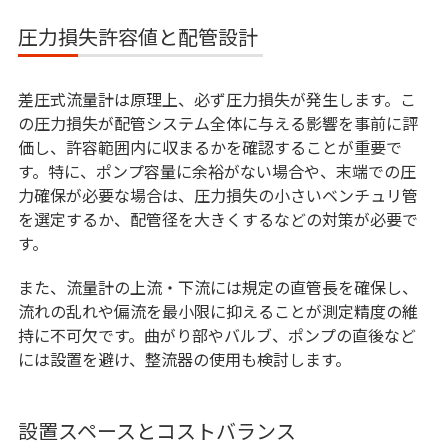
圧力損失許容値と配管設計
差圧式流量計は原理上、必ず圧力損失が発生します。こ
の圧力損失が配管システム全体に与える影響を事前に評
価し、許容範囲内に収まるかを確認することが重要で
す。特に、ポンプ容量に余裕がない場合や、末端での圧
力確保が必要な場合は、圧力損失の小さいベンチュリ管
を選定するか、配管径を大きくするなどの対策が必要で
す。
また、流量計の上流・下流には規定の直管長を確保し、
流れの乱れや偏流を最小限に抑えることが測定精度の維
持に不可欠です。曲がり部やバルブ、ポンプの直後など
には設置を避け、整流器の使用も検討します。
設置スペースとコストバランス