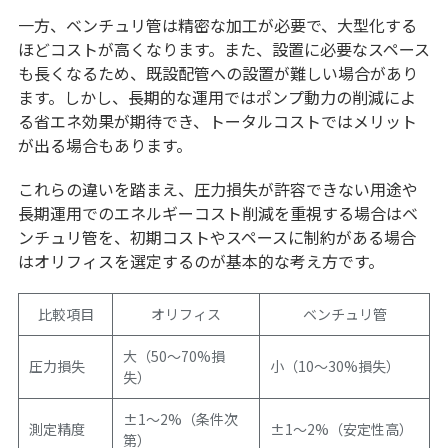
一方、ベンチュリ管は精密な加工が必要で、大型化する
ほどコストが高くなります。また、設置に必要なスペース
も長くなるため、既設配管への設置が難しい場合があり
ます。しかし、長期的な運用ではポンプ動力の削減によ
る省エネ効果が期待でき、トータルコストではメリット
が出る場合もあります。
これらの違いを踏まえ、圧力損失が許容できない用途や
長期運用でのエネルギーコスト削減を重視する場合はベ
ンチュリ管を、初期コストやスペースに制約がある場合
はオリフィスを選定するのが基本的な考え方です。
比較項目
オリフィス
ベンチュリ管
大（50〜70%損
圧力損失
小（10〜30%損失）
失）
±1〜2%（条件次
測定精度
±1〜2%（安定性高）
第）