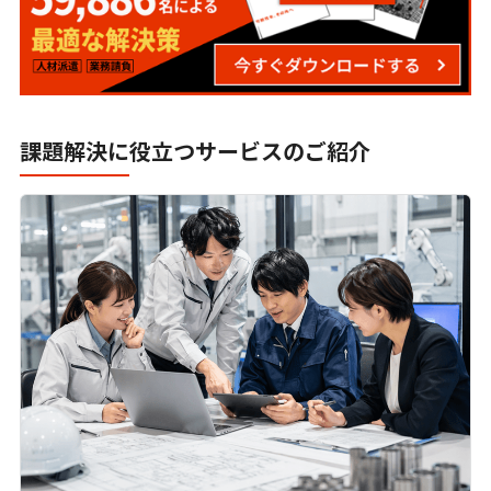
Excelは本当に時代遅れか？脱Excelだけでは進
まない業務DXの実践事例
脱Excelが必要な6つの理由と最新のExcel代替
方法
課題解決に役立つサービスのご紹介
ノーコード・ローコードとは？RPA・Excelマク
ロとの違いを比較解説
“あの人しか触れないExcel・Access”をなくす
｜属人化脱却の進め方