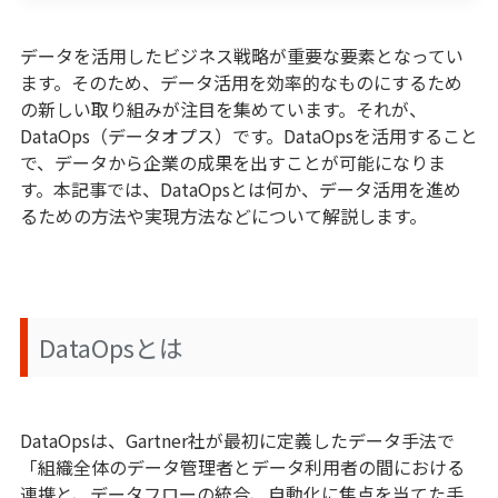
Excel管理の限界とは？属人化・ミス・非効率が
起きる構造を解説
データを活用したビジネス戦略が重要な要素となってい
ます。そのため、データ活用を効率的なものにするため
脱Excelは本当に必要か？業務別に見る“Excel
の新しい取り組みが注目を集めています。それが、
で限界な領域”と代替手段
DataOps（データオプス）です。DataOpsを活用すること
で、データから企業の成果を出すことが可能になりま
Excelはなぜ使われ続けるのか｜メリット・デメ
す。本記事では、DataOpsとは何か、データ活用を進め
リットと活用すべき業務の見極め
るための方法や実現方法などについて解説します。
Excelは本当に時代遅れか？脱Excelだけでは進
まない業務DXの実践事例
脱Excelが必要な6つの理由と最新のExcel代替
DataOpsとは
方法
ノーコード・ローコードとは？RPA・Excelマク
DataOpsは、Gartner社が最初に定義したデータ手法で
ロとの違いを比較解説
「組織全体のデータ管理者とデータ利用者の間における
連携と、データフローの統合、自動化に焦点を当てた手