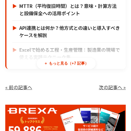
MTTR（平均復旧時間）とは？意味・計算方法
と設備保全への活用ポイント
API連携とは何か？他方式との違いと導入すべき
ケースを解説
Excelで始める工程・生産管理：製造業の現場で
使える実践テクニック集
＋ もっと見る（+7 記事）
Excel管理の限界とは？属人化・ミス・非効率が
起きる構造を解説
« 前の記事へ
次の記事へ »
脱Excelは本当に必要か？業務別に見る“Excel
で限界な領域”と代替手段
Excelはなぜ使われ続けるのか｜メリット・デメ
リットと活用すべき業務の見極め