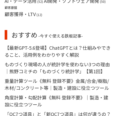
AI・データ活用
AI開発・ソフトウェア開発
(52)
(50)
顧客基盤
顧客獲得・LTV
(12)
おすすめ
-今すぐ使える鉄板記事-
【最新GPT-5.6登場】ChatGPTとは？仕組みやでき
ること、活用例をわかりやすく解説
ものづくり現場の人が統計学を使わない3つの理由
｜熊野コミチの「ものづくり統計学」【第1回】
重量計算ツール《無料 登録不要》金属/合金/樹脂/
木材/コンクリート等｜製造・建設に役立つツール
角度計算・勾配計算《無料 登録不要》｜製造・建
設に役立つツール
「QC7つ道具」と「新QC7つ道具」は何が違うの？