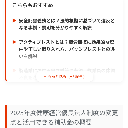
こちらもおすすめ
安全配慮義務とは？法的根拠に基づいて違反と
なる事例・罰則を分かりやすく解説
アクティブレストとは？疲労回復に効果的な理
由や正しい取り入れ方、パッシブレストとの違
いを解説
製造業における暑さ対策に必須、従業員の体調
不良を防ぐ具体策を紹介
＋ もっと見る（+7 記事）
ナレッジ×AI活用術｜段階的アプローチで成果
を最大化する方法
2025年度健康経営優良法人制度の変更
ナレッジマイニングとは？AI活用で実現する社
内検索と業務効率化の新常識
点と活用できる補助金の概要