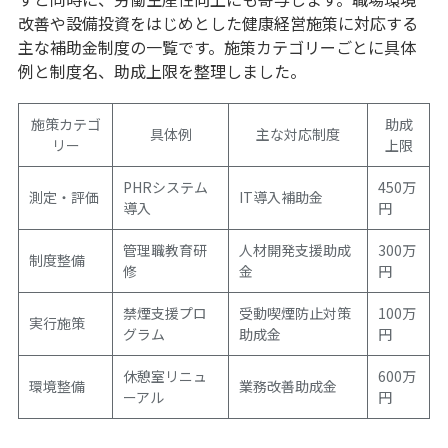
改善や設備投資をはじめとした健康経営施策に対応する
主な補助金制度の一覧です。施策カテゴリーごとに具体
例と制度名、助成上限を整理しました。
施策カテゴ
助成
具体例
主な対応制度
リー
上限
PHRシステム
450万
測定・評価
IT導入補助金
導入
円
管理職教育研
人材開発支援助成
300万
制度整備
修
金
円
禁煙支援プロ
受動喫煙防止対策
100万
実行施策
グラム
助成金
円
休憩室リニュ
600万
環境整備
業務改善助成金
ーアル
円