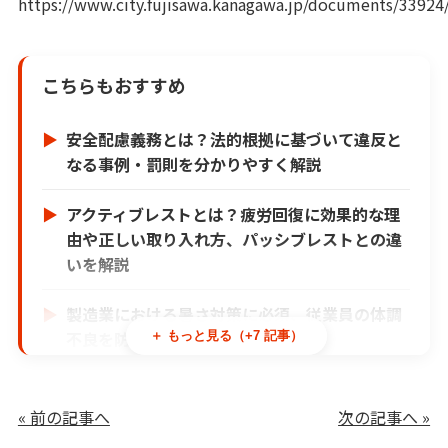
https://www.city.fujisawa.kanagawa.jp/documents/3392
こちらもおすすめ
安全配慮義務とは？法的根拠に基づいて違反と
なる事例・罰則を分かりやすく解説
アクティブレストとは？疲労回復に効果的な理
由や正しい取り入れ方、パッシブレストとの違
いを解説
製造業における暑さ対策に必須、従業員の体調
不良を防ぐ具体策を紹介
＋ もっと見る（+7 記事）
ナレッジ×AI活用術｜段階的アプローチで成果
を最大化する方法
« 前の記事へ
次の記事へ »