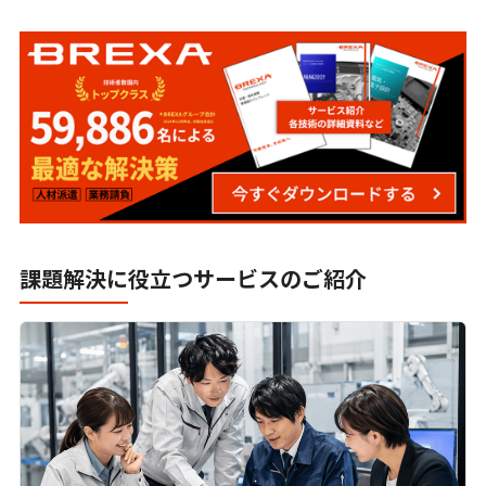
ナレッジマイニングとは？AI活用で実現する社
内検索と業務効率化の新常識
製造業における生成AI活用-ChatGPTをはじめ
とした活用法と事例について
QCD +S（安全衛生）とは？｜作業員の安全と
健康の可視化で生産管理が変わる、活用法と成
功事例を紹介
課題解決に役立つサービスのご紹介
QCDSEとは？｜Safety（安全）と
Environment（作業環境）を軸とした新たな現
場マネジメント
QoWとは？働き方改革の新たな視点｜QoWと
健康経営が導く“仕事の質”のマネジメント戦略
【2026年最新版】健康経営の取り組み10選！職