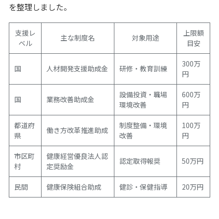
を整理しました。
支援レ
上限額
主な制度名
対象用途
ベル
目安
300万
国
人材開発支援助成金
研修・教育訓練
円
設備投資・職場
600万
国
業務改善助成金
環境改善
円
都道府
制度整備・環境
100万
働き方改革推進助成
県
改善
円
市区町
健康経営優良法人認
認定取得報奨
50万円
村
定奨励金
民間
健康保険組合助成
健診・保健指導
20万円