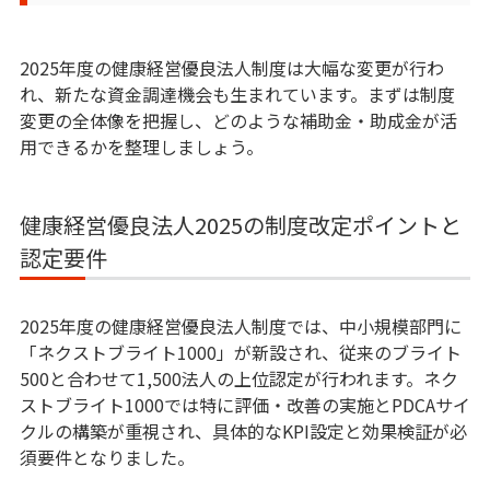
製造業における生成AI活用-ChatGPTをはじめ
とした活用法と事例について
2025年度の健康経営優良法人制度は大幅な変更が行わ
れ、新たな資金調達機会も生まれています。まずは制度
QCD +S（安全衛生）とは？｜作業員の安全と
変更の全体像を把握し、どのような補助金・助成金が活
健康の可視化で生産管理が変わる、活用法と成
用できるかを整理しましょう。
功事例を紹介
QCDSEとは？｜Safety（安全）と
健康経営優良法人2025の制度改定ポイントと
Environment（作業環境）を軸とした新たな現
認定要件
場マネジメント
2025年度の健康経営優良法人制度では、中小規模部門に
QoWとは？働き方改革の新たな視点｜QoWと
「ネクストブライト1000」が新設され、従来のブライト
健康経営が導く“仕事の質”のマネジメント戦略
500と合わせて1,500法人の上位認定が行われます。ネク
ストブライト1000では特に評価・改善の実施とPDCAサイ
【2026年最新版】健康経営の取り組み10選！職
クルの構築が重視され、具体的なKPI設定と効果検証が必
場の健康管理もDX化しませんか？
須要件となりました。