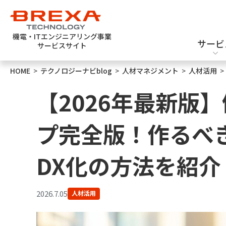
機電・ITエンジニアリング事業
サービ
サービスサイト
HOME
>
テクノロジーナビblog
>
人材マネジメント
>
人材活用
エンジニア派遣
機械設計
新卒採用
【2026年最新版
プ完全版！作るべ
DX化の方法を紹介
ソフトウェアテスト
半導体設計・評価
2026.7.05
人材活用