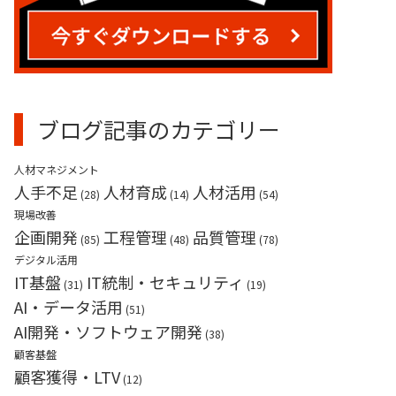
業務請負（産業用ロボット）
ブログ記事のカテゴリー
人材マネジメント
人手不足
人材育成
人材活用
(28)
(14)
(54)
現場改善
企画開発
工程管理
品質管理
(85)
(48)
(78)
デジタル活用
IT基盤
IT統制・セキュリティ
(31)
(19)
AI・データ活用
(51)
AI開発・ソフトウェア開発
(38)
顧客基盤
顧客獲得・LTV
(12)