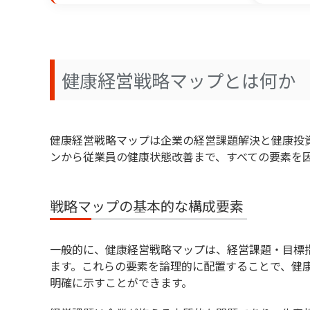
ナレッジマイニングとは？AI活用で実現する
製造業における生成AI活用-ChatGPTをは
健康経営戦略マップとは何か
QCD +S（安全衛生）とは？｜作業員の安
例を紹介
QCDSEとは？｜Safety（安全）とEnvi
健康経営戦略マップは企業の経営課題解決と健康投
ンから従業員の健康状態改善まで、すべての要素を
QoWとは？働き方改革の新たな視点｜QoW
【2026年最新版】健康経営の取り組み10選
戦略マップの基本的な構成要素
一般的に、健康経営戦略マップは、経営課題・目標
ます。これらの要素を論理的に配置することで、健
明確に示すことができます。