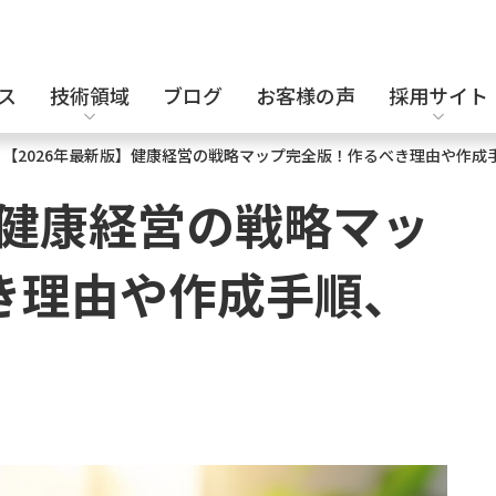
ス
技術領域
ブログ
お客様の声
採用サイト
>
【2026年最新版】健康経営の戦略マップ完全版！作るべき理由や作成
設計補助派遣
電気・電子設計
キャリア採用
】健康経営の戦略マッ
き理由や作成手順、
セキュリティエンジニア
化学・バイオ