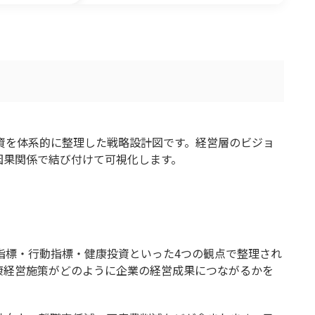
社内検索と業務効率化の新常識
じめとした活用法と事例について
全と健康の可視化で生産管理が変わる、活用法と成功事
ronment（作業環境）を軸とした新たな現場マネジメント
資を体系的に整理した戦略設計図です。経営層のビジョ
因果関係で結び付けて可視化します。
と健康経営が導く“仕事の質”のマネジメント戦略
！職場の健康管理もDX化しませんか？
指標・行動指標・健康投資といった4つの観点で整理され
康経営施策がどのように企業の経営成果につながるかを