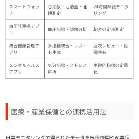
スマートウォッ
心拍数・活動量・睡
24時間継続モニタ
チ
眠測定
リング
血圧計連携アプ
血圧記録・傾向分析
朝夕の定時測定
リ
統合健康管理ア
多指標統合・レポー
週次レビュー・医
プリ
ト生成
師共有
メンタルヘルス
気分記録・ストレス
主観的指標の定量
アプリ
解析
化
医療・産業保健との連携活用法
日常モニタリングで得られたデータを医療機関や産業保