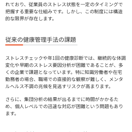
れており、従業員のストレス状態を一定のタイミングで
QCD +S（安全衛生）とは？｜作業員の安全と
把握する重要な仕組みです。しかし、この制度には構造
健康の可視化で生産管理が変わる、活用法と成
的な限界が存在します。
功事例を紹介
QCDSEとは？｜Safety（安全）と
従来の健康管理手法の課題
Environment（作業環境）を軸とした新たな現
場マネジメント
ストレスチェックや年1回の健康診断では、継続的な体調
変化や早期のストレス要因分析が困難であることが、多
QoWとは？働き方改革の新たな視点｜QoWと
くの企業で課題となっています。特に知識労働者や在宅
健康経営が導く“仕事の質”のマネジメント戦略
勤務者の場合、職場での直接的な観察が難しく、メンタ
ルヘルス不調の兆候を見逃すリスクが高まります。
【2026年最新版】健康経営の取り組み10選！職
場の健康管理もDX化しませんか？
さらに、集団分析の結果が出るまでに時間がかかるた
め、個人レベルでの迅速な対応が困難という問題もあり
ます。