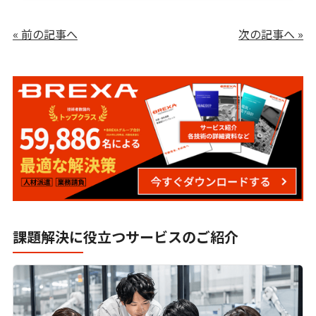
ナレッジ×AI活用術｜段階的アプローチで成果
を最大化する方法
« 前の記事へ
次の記事へ »
ナレッジマイニングとは？AI活用で実現する社
内検索と業務効率化の新常識
製造業における生成AI活用-ChatGPTをはじめ
とした活用法と事例について
QCD +S（安全衛生）とは？｜作業員の安全と
健康の可視化で生産管理が変わる、活用法と成
功事例を紹介
課題解決に役立つサービスのご紹介
QCDSEとは？｜Safety（安全）と
Environment（作業環境）を軸とした新たな現
場マネジメント
QoWとは？働き方改革の新たな視点｜QoWと