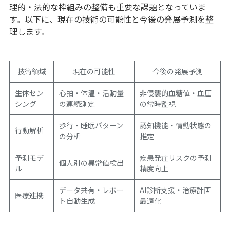
理的・法的な枠組みの整備も重要な課題となっていま
す。以下に、現在の技術の可能性と今後の発展予測を整
理します。
技術領域
現在の可能性
今後の発展予測
生体セン
心拍・体温・活動量
非侵襲的血糖値・血圧
シング
の連続測定
の常時監視
歩行・睡眠パターン
認知機能・情動状態の
行動解析
の分析
推定
予測モデ
疾患発症リスクの予測
個人別の異常値検出
ル
精度向上
データ共有・レポー
AI診断支援・治療計画
医療連携
ト自動生成
最適化