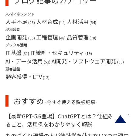
ブログ記事のカテゴリー
人材マネジメント
人手不足
人材育成
人材活用
(28)
(14)
(54)
現場改善
企画開発
工程管理
品質管理
(85)
(48)
(78)
デジタル活用
IT基盤
IT統制・セキュリティ
(31)
(19)
AI・データ活用
AI開発・ソフトウェア開発
(52)
(50)
顧客基盤
顧客獲得・LTV
(12)
おすすめ
-今すぐ使える鉄板記事-
【最新GPT-5.6登場】ChatGPTとは？仕組みやでき
ること、活用例をわかりやすく解説
ものづくり現場の人が統計学を使わない3つの理由