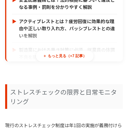
なる事例・罰則を分かりやすく解説
アクティブレストとは？疲労回復に効果的な理
由や正しい取り入れ方、パッシブレストとの違
いを解説
製造業における暑さ対策に必須、従業員の体調
不良を防ぐ具体策を紹介
＋ もっと見る（+7 記事）
ナレッジ×AI活用術｜段階的アプローチで成果
を最大化する方法
ストレスチェックの限界と日常モニタ
ナレッジマイニングとは？AI活用で実現する社
内検索と業務効率化の新常識
リング
製造業における生成AI活用-ChatGPTをはじめ
とした活用法と事例について
現行のストレスチェック制度は年1回の実施が義務付けら