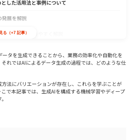
じめとした活用法と事例について
の発展を解説
えるモデル構造をわかりやすく解説
見る（+7 記事）
の仕組みをわかりやすく解説
たなデータを生成できることから、業務の効率化や自動化を
それではAIによるデータ生成の過程では、どのような仕
支える拡散モデルの仕組みをわかりやすく解説
モデルをわかりやすく解説
成方法にバリエーションが存在し、これらを学ぶことが
そこで本記事では、生成AIを構成する機械学習やディープ
性をわかりやすく解説
す。
ト設計との違いとAI開発で重要な理由