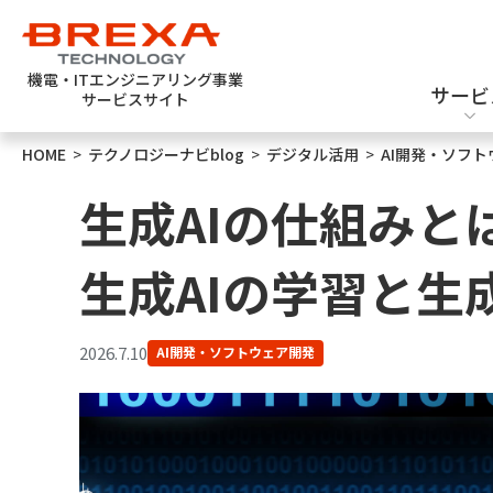
機電・ITエンジニアリング事業
サービ
サービスサイト
HOME
>
テクノロジーナビblog
>
デジタル活用
>
AI開発・ソフ
エンジニア派遣
機械設計
新卒採用
生成AIの仕組みとは
生成AIの学習と生
2026.7.10
AI開発・ソフトウェア開発
ソフトウェアテスト
半導体設計・評価