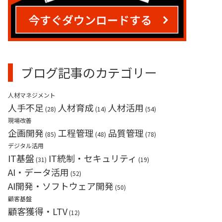
業務請負（産業用ロボット）
ブログ記事のカテゴリー
人材マネジメント
人手不足
人材育成
人材活用
(28)
(14)
(54)
現場改善
企画開発
工程管理
品質管理
(85)
(48)
(78)
デジタル活用
IT基盤
IT統制・セキュリティ
(31)
(19)
AI・データ活用
(52)
AI開発・ソフトウェア開発
(50)
顧客基盤
顧客獲得・LTV
(12)