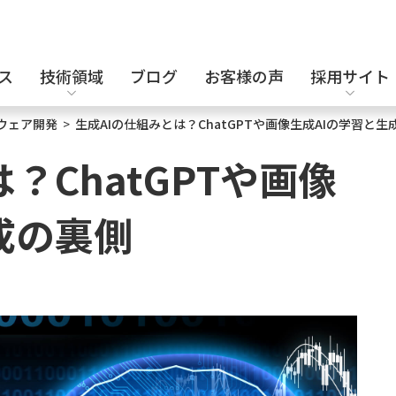
ス
技術領域
ブログ
お客様の声
採用サイト
トウェア開発
>
生成AIの仕組みとは？ChatGPTや画像生成AIの学習と生
設計補助派遣
電気・電子設計
キャリア採用
？ChatGPTや画像
成の裏側
セキュリティエンジニア
化学・バイオ