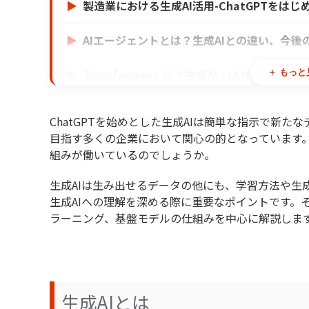
製造業における生成AI活用-ChatGPTをは
AIエージェントとは？生成AIとの違い、今後
Transformerとは？生成AI・LLMを支
＋ もっと
Attentionとは？生成AIを支える“注目”
ChatGPTを始めとした生成AIは簡単な指示で新
目指す多くの企業において関心の的となっています。
Diffusion Modelとは？画像生成AIを
組みが働いているのでしょうか。
LLMとは？生成AIの頭脳となる大規模言語
生成AIは生み出せるデータの他にも、学習方法や生
生成AIへの理解を深める際に重要なポイントです。
SLMとは？LLMとの違いと企業活用の可能
ラーニング、基盤モデルの仕組みを中心に解説しま
コンテキストエンジニアリングとは？プロンプ
生成AIとは