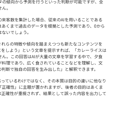
タの傾向から予測を行うといった判断が可能ですが、全
せん。
来客数を集計した場合、従来のAIを用いることである
はあくまで過去のデータを根拠とした予測であり、0から
はないでしょう。
それらの特徴や傾向を踏まえつつも新たなコンテンツを
にをしよう」という文章を提示すれば、「カレーライスは
ん。この回答はAIが大量の文章を学習する中で、夕食
が料理であり、広く食されていることなどを理解し、文
の判断で独自の回答を生み出した」と解釈できます。
に劣っているわけではなく、その本質は目的の違いに他なり
「正確性」に主眼が置かれますが、後者の目的はあくま
は正確性が重視されず、結果として誤った内容を出力して
。