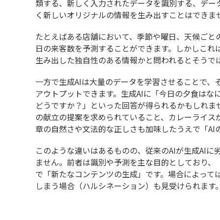
類する、新しく入力されたデータを識別する、デー
く新しいオリジナルの情報を生み出すことはできま
たとえばある店舗において、季節や曜日、天候ごとの
日の来客数を予測することができます。しかしこれ
生み出した独自性のある情報かと問われるとそうで
一方で生成AIは大量のデータを学習させることで、
アウトプットできます。生成AIに「今日の夕食はな
どうですか？」といった回答が得られるかもしれませ
の献立の提案を求められていること、カレーライス
章の自然さや文法的な正しさも加味したうえで「AI
このような違いはあるものの、従来のAIが生成AI
ません。前者は識別や予測を主な目的としており、
で「新たなコンテンツの生成」です。場合によって
しまう場合（ハルシネーション）も見受けられます