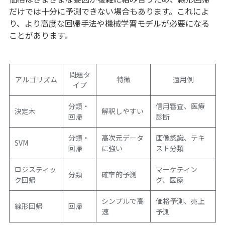
だけでは十分に予測できない場合もあります。これによ
り、より高度な回帰手法や機械学習モデルが必要になる
ことがあります。
問題タ
アルゴリズム
特徴
適用例
イプ
分類・
信用審査、医療
決定木
解釈しやすい
回帰
診断
分類・
高次元データ
画像認識、テキ
SVM
回帰
に強い
スト分類
ロジスティッ
マーケティン
分類
確率的予測
ク回帰
グ、医療
シンプルで高
価格予測、売上
線形回帰
回帰
速
予測