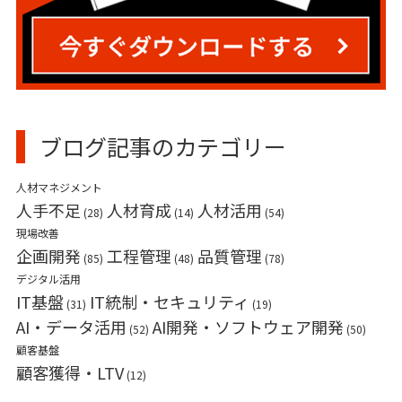
ブログ記事のカテゴリー
人材マネジメント
人手不足
人材育成
人材活用
(28)
(14)
(54)
現場改善
企画開発
工程管理
品質管理
(85)
(48)
(78)
デジタル活用
IT基盤
IT統制・セキュリティ
(31)
(19)
AI・データ活用
AI開発・ソフトウェア開発
(52)
(50)
顧客基盤
顧客獲得・LTV
(12)