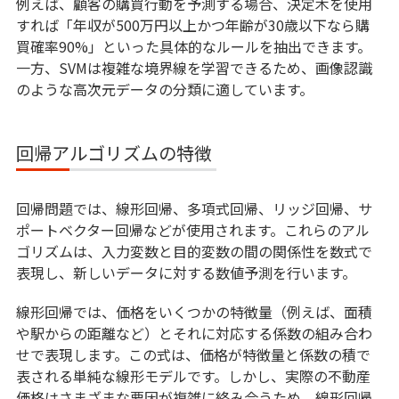
例えば、顧客の購買行動を予測する場合、決定木を使用
すれば「年収が500万円以上かつ年齢が30歳以下なら購
買確率90%」といった具体的なルールを抽出できます。
一方、SVMは複雑な境界線を学習できるため、画像認識
のような高次元データの分類に適しています。
回帰アルゴリズムの特徴
回帰問題では、線形回帰、多項式回帰、リッジ回帰、サ
ポートベクター回帰などが使用されます。これらのアル
ゴリズムは、入力変数と目的変数の間の関係性を数式で
表現し、新しいデータに対する数値予測を行います。
線形回帰では、価格をいくつかの特徴量（例えば、面積
や駅からの距離など）とそれに対応する係数の組み合わ
せで表現します。この式は、価格が特徴量と係数の積で
表される単純な線形モデルです。しかし、実際の不動産
価格はさまざまな要因が複雑に絡み合うため、線形回帰