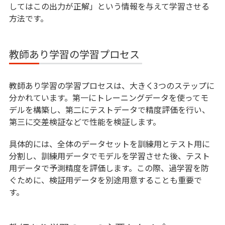
してはこの出力が正解」という情報を与えて学習させる
SLMとは？LLMとの違いと企業活用の可能性を
方法です。
わかりやすく解説
教師あり学習の学習プロセス
LLMとは？生成AIの頭脳となる大規模言語モデ
ルをわかりやすく解説
教師あり学習の学習プロセスは、大きく3つのステップに
Transformerとは？生成AI・LLMを支えるモデ
分かれています。第一にトレーニングデータを使ってモ
ル構造をわかりやすく解説
デルを構築し、第二にテストデータで精度評価を行い、
第三に交差検証などで性能を検証します。
具体的には、全体のデータセットを訓練用とテスト用に
分割し、訓練用データでモデルを学習させた後、テスト
用データで予測精度を評価します。この際、過学習を防
ぐために、検証用データを別途用意することも重要で
す。