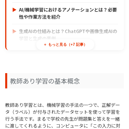
AI/機械学習におけるアノテーションとは？必要
性や作業方法を紹介
生成AIの仕組みとは？ChatGPTや画像生成AIの
学習と生成の裏側
＋ もっと見る（+7 記事）
【最新GPT-5.6登場】ChatGPTとは？仕組みや
できること、活用例をわかりやすく解説
ファインチューニングとは？AIモデルを賢く育
教師あり学習の基本概念
てる技術を解説
AIの精度はどう測る？指標の種類と、目的用途
を正しく解説
教師あり学習とは、機械学習の手法の一つで、正解デー
タ（ラベル）が付与されたデータセットを使って学習を
Diffusion Modelとは？画像生成AIを支える拡
行う手法です。まるで学校の先生が問題集と答えを一緒
散モデルの仕組みをわかりやすく解説
に渡してくれるように、コンピュータに「この入力に対