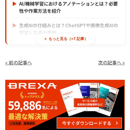
AI/機械学習におけるアノテーションとは？必要
性や作業方法を紹介
生成AIの仕組みとは？ChatGPTや画像生成AIの
学習と生成の裏側
＋ もっと見る（+7 記事）
【最新GPT-5.6登場】ChatGPTとは？仕組みや
できること、活用例をわかりやすく解説
« 前の記事へ
次の記事へ »
ファインチューニングとは？AIモデルを賢く育
てる技術を解説
AIの精度はどう測る？指標の種類と、目的用途
を正しく解説
Diffusion Modelとは？画像生成AIを支える拡
散モデルの仕組みをわかりやすく解説